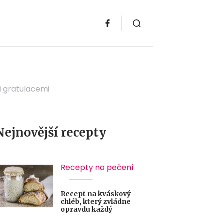
mi gratulacemi
Nejnovější recepty
Recepty na pečení
Recept na kváskový
chléb, který zvládne
opravdu každý