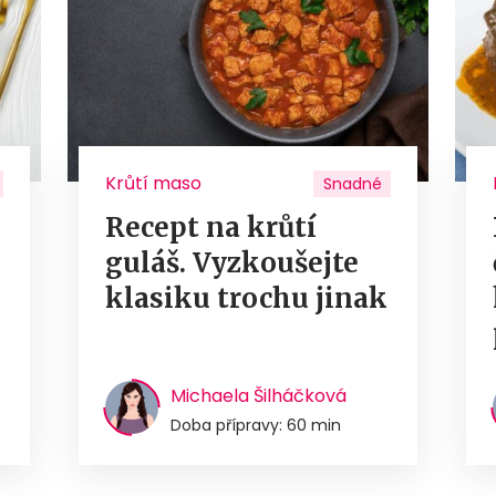
Krůtí maso
Snadné
Recept na krůtí
guláš. Vyzkoušejte
u
klasiku trochu jinak
Michaela Šilháčková
Doba přípravy: 60 min