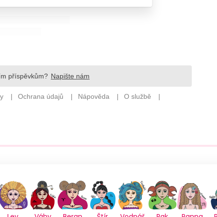
Lev
Váhy
Beran
Štír
Vodnář
Rak
Panna