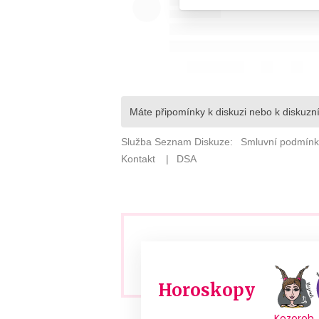
Horoskopy
Kozoroh