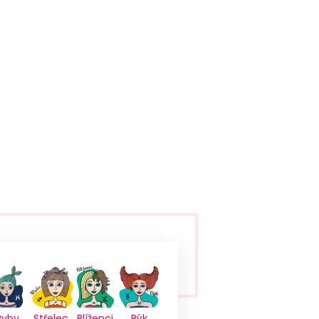
Ryby
Střelec
Blíženci
Býk