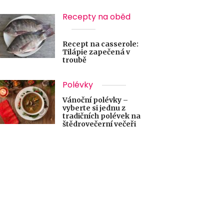
Recepty na oběd
Recept na casserole:
Tilápie zapečená v
troubě
Polévky
Vánoční polévky –
vyberte si jednu z
tradičních polévek na
štědrovečerní večeři