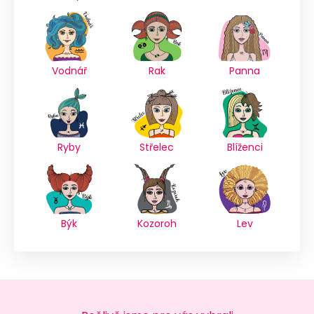
Vodnář
Rak
Panna
Ryby
Střelec
Blíženci
Býk
Kozoroh
Lev