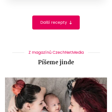
Další recepty
Z magazínů CzechNetMedia
Píšeme jinde