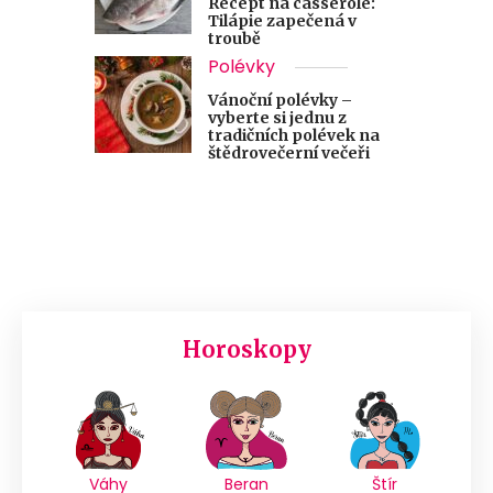
Recept na casserole:
Tilápie zapečená v
troubě
Polévky
Vánoční polévky –
vyberte si jednu z
tradičních polévek na
štědrovečerní večeři
Horoskopy
Váhy
Beran
Štír