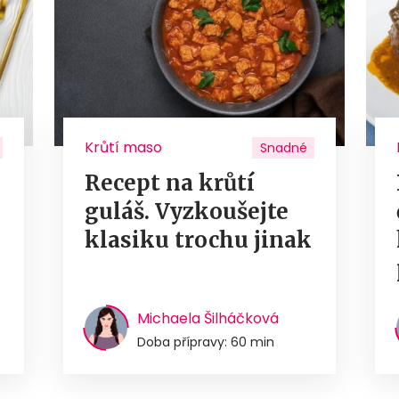
Krůtí maso
Snadné
Recept na krůtí
guláš. Vyzkoušejte
u
klasiku trochu jinak
Michaela Šilháčková
Doba přípravy: 60 min