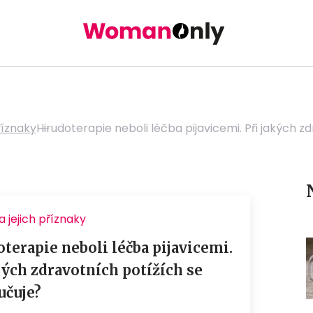
říznaky
Hirudoterapie neboli léčba pijavicemi. Při jakých 