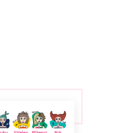
Ryby
Střelec
Blíženci
Býk