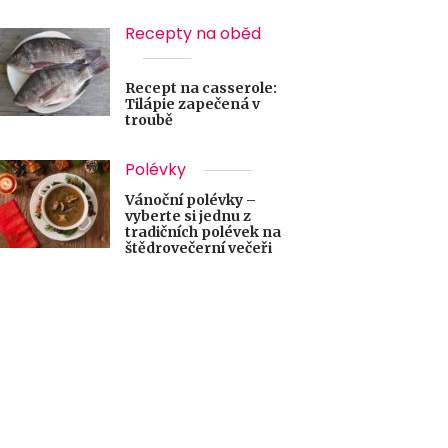
Recepty na oběd
Recept na casserole:
Tilápie zapečená v
troubě
Polévky
Vánoční polévky –
vyberte si jednu z
tradičních polévek na
štědrovečerní večeři