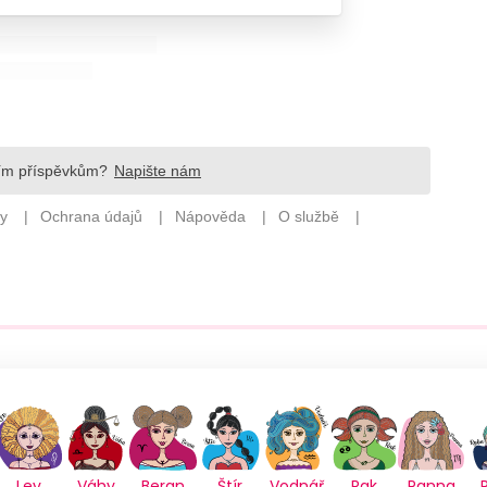
Lev
Váhy
Beran
Štír
Vodnář
Rak
Panna