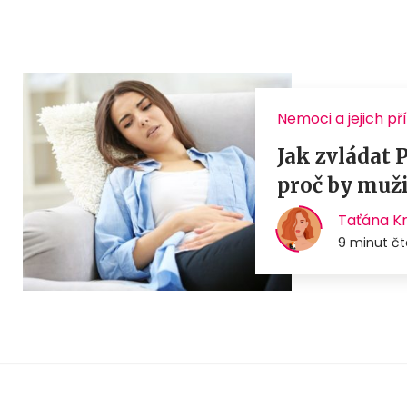
Nemoci a jejich př
Jak zvládat
proč by muži 
Taťána K
9 minut čt