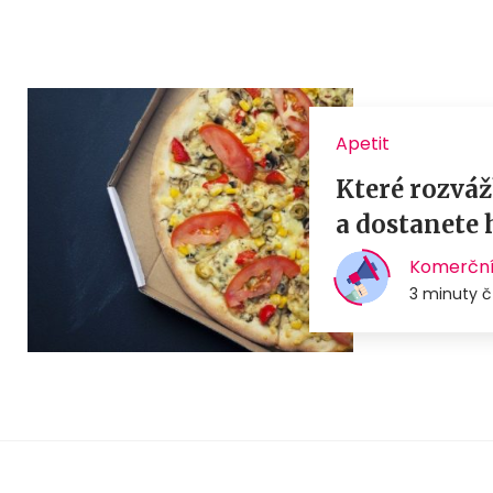
Apetit
Které rozváž
a dostanete 
Komerční
3 minuty č