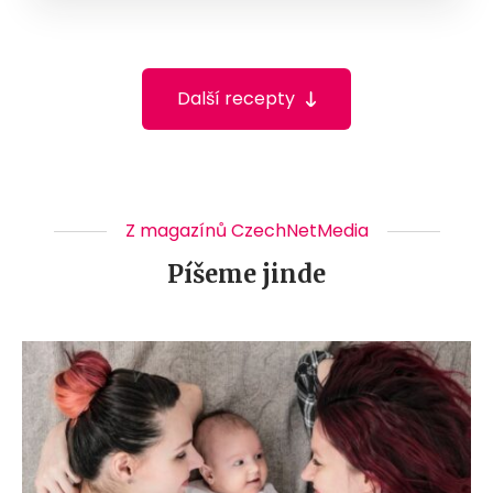
Další recepty
Z magazínů CzechNetMedia
Píšeme jinde