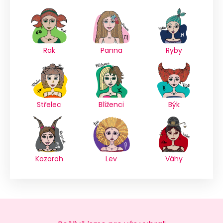
Rak
Panna
Ryby
Střelec
Blíženci
Býk
Kozoroh
Lev
Váhy