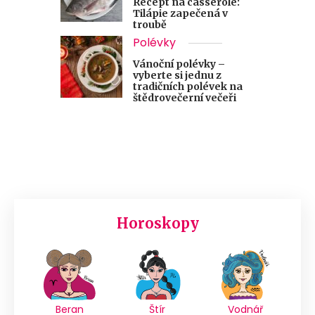
Recept na casserole:
Tilápie zapečená v
troubě
Polévky
Vánoční polévky –
vyberte si jednu z
tradičních polévek na
štědrovečerní večeři
Horoskopy
Beran
Štír
Vodnář