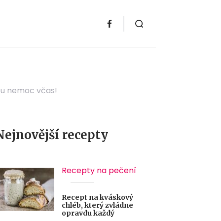
ou nemoc včas!
Nejnovější recepty
Recepty na pečení
Recept na kváskový
chléb, který zvládne
opravdu každý