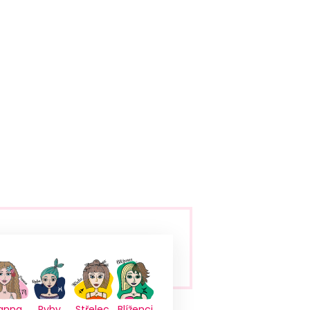
anna
Ryby
Střelec
Blíženci