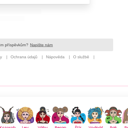
Kozoroh
Lev
Váhy
Beran
Štír
Vodnář
Rak
P