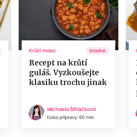
Krůtí maso
Snadné
Recept na krůtí
guláš. Vyzkoušejte
u
klasiku trochu jinak
Michaela Šilháčková
Doba přípravy: 60 min