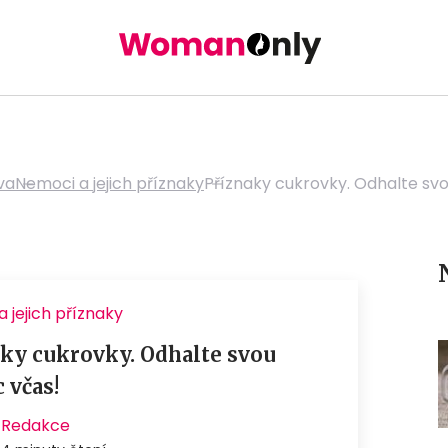
va
Nemoci a jejich příznaky
Příznaky cukrovky. Odhalte sv