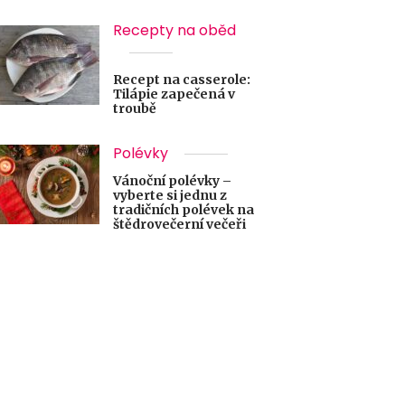
Recepty na oběd
Recept na casserole:
Tilápie zapečená v
troubě
Polévky
Vánoční polévky –
vyberte si jednu z
tradičních polévek na
štědrovečerní večeři