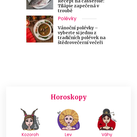
Recept na casserole:
Tilápie zapečená v
troubě
Polévky
Vánoční polévky –
vyberte si jednu z
tradičních polévek na
štědrovečerní večeři
Horoskopy
Kozoroh
Lev
Váhy