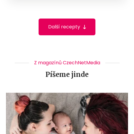
Další recepty
Z magazínů CzechNetMedia
Píšeme jinde