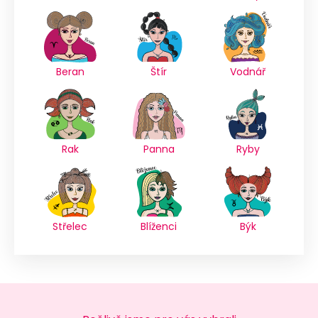
Beran
Štír
Vodnář
Rak
Panna
Ryby
Střelec
Blíženci
Býk