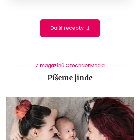
Další recepty
Z magazínů CzechNetMedia
Píšeme jinde