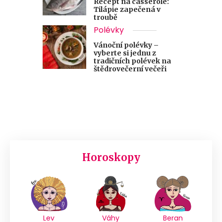
Recept na casserole:
Tilápie zapečená v
troubě
Polévky
Vánoční polévky –
vyberte si jednu z
tradičních polévek na
štědrovečerní večeři
Horoskopy
Lev
Váhy
Beran