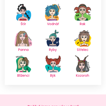
Štír
Vodnář
Rak
Panna
Ryby
Střelec
Blíženci
Býk
Kozoroh