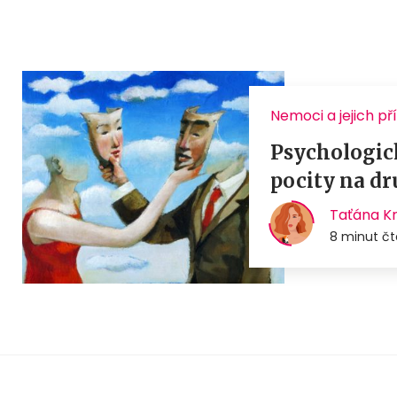
Nemoci a jejich př
Psychologick
pocity na d
Taťána K
8 minut čt