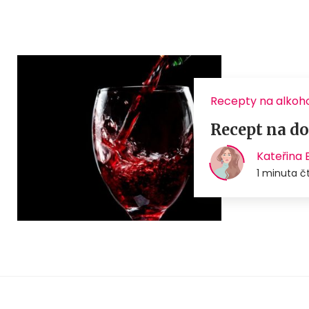
Recepty na alkoho
Recept na do
Kateřina
1 minuta č