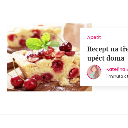
Apetit
Recept na tř
upéct doma
Kateřina
1 minuta č