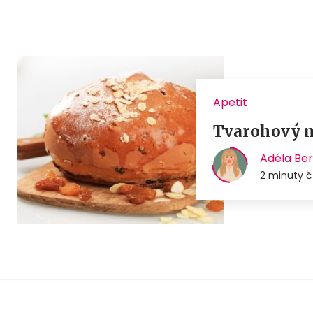
Apetit
Tvarohový m
Adéla Be
2 minuty č