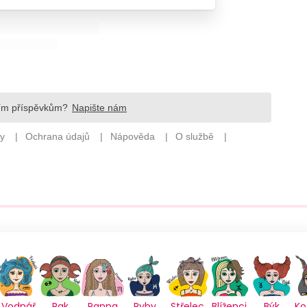
Vodnář
Rak
Panna
Ryby
Střelec
Blíženci
Býk
Ko