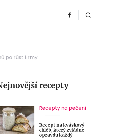
ů po růst firmy
Nejnovější recepty
Recepty na pečení
Recept na kváskový
chléb, který zvládne
opravdu každý