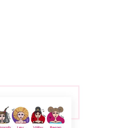
zoroh
Lev
Váhy
Beran