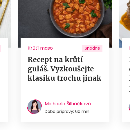
Krůtí maso
Snadné
Recept na krůtí
guláš. Vyzkoušejte
u
klasiku trochu jinak
Michaela Šilháčková
Doba přípravy: 60 min