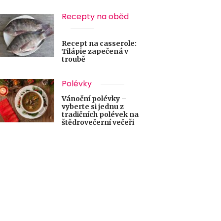
Recepty na oběd
Recept na casserole:
Tilápie zapečená v
troubě
Polévky
Vánoční polévky –
vyberte si jednu z
tradičních polévek na
štědrovečerní večeři