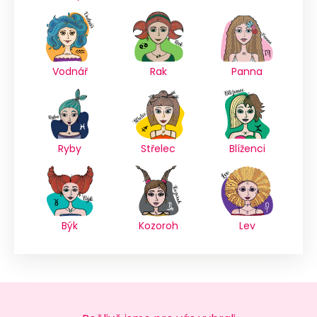
Vodnář
Rak
Panna
Ryby
Střelec
Blíženci
Býk
Kozoroh
Lev