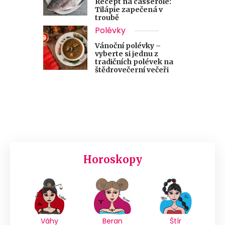
Recept na casserole:
Tilápie zapečená v
troubě
Polévky
Vánoční polévky –
vyberte si jednu z
tradičních polévek na
štědrovečerní večeři
Horoskopy
Váhy
Beran
Štír