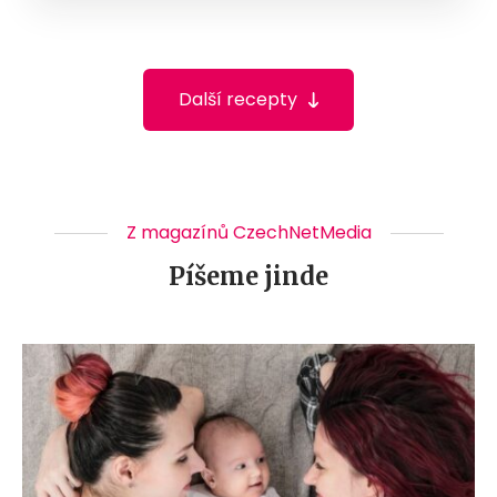
Další recepty
Z magazínů CzechNetMedia
Píšeme jinde