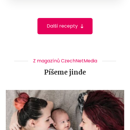
Další recepty
Z magazínů CzechNetMedia
Píšeme jinde