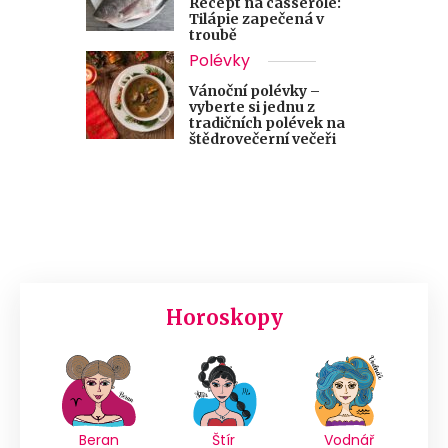
Recept na casserole:
Tilápie zapečená v
troubě
Polévky
Vánoční polévky –
vyberte si jednu z
tradičních polévek na
štědrovečerní večeři
Horoskopy
Beran
Štír
Vodnář