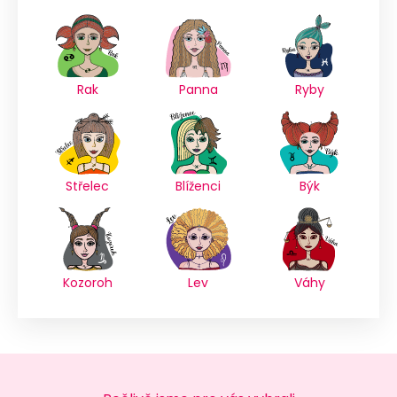
Rak
Panna
Ryby
Střelec
Blíženci
Býk
Kozoroh
Lev
Váhy