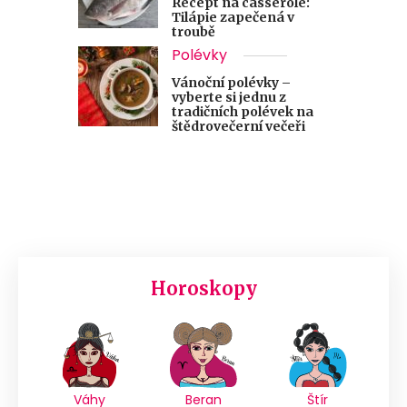
Recept na casserole:
Tilápie zapečená v
troubě
Polévky
Vánoční polévky –
vyberte si jednu z
tradičních polévek na
štědrovečerní večeři
Horoskopy
Váhy
Beran
Štír