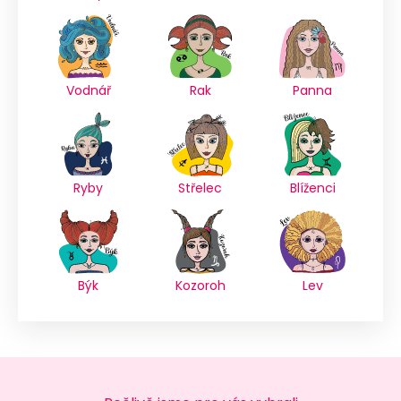
Vodnář
Rak
Panna
Ryby
Střelec
Blíženci
Býk
Kozoroh
Lev