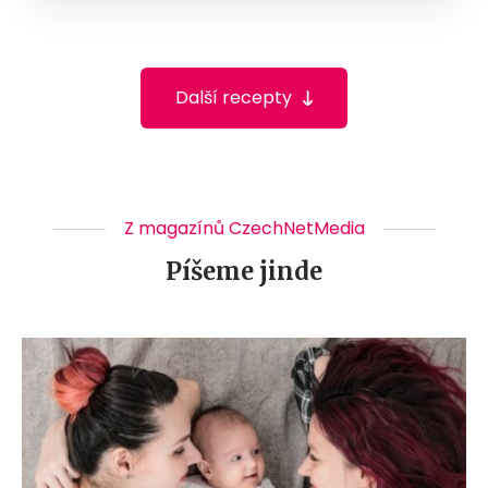
Další recepty
Z magazínů CzechNetMedia
Píšeme jinde