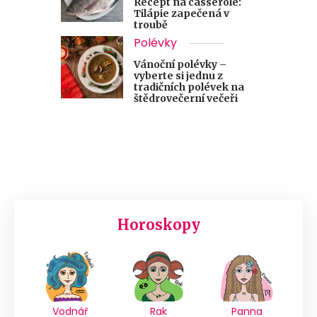
Recept na casserole:
Tilápie zapečená v
troubě
Polévky
Vánoční polévky –
vyberte si jednu z
tradičních polévek na
štědrovečerní večeři
Horoskopy
Vodnář
Rak
Panna