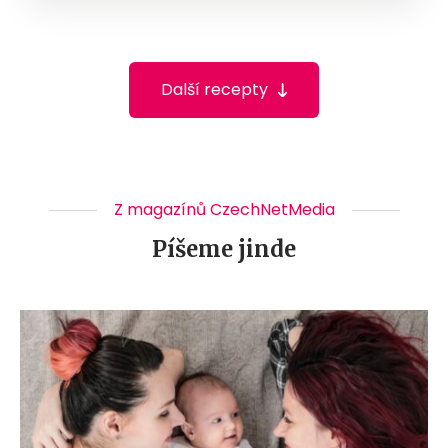
Další recepty
Z magazínů CzechNetMedia
Píšeme jinde