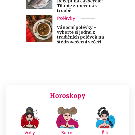
Recept na casserole:
Tilápie zapečená v
troubě
Polévky
Vánoční polévky –
vyberte si jednu z
tradičních polévek na
štědrovečerní večeři
Horoskopy
Váhy
Beran
Štír