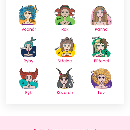
Vodnář
Rak
Panna
Ryby
Střelec
Blíženci
Býk
Kozoroh
Lev