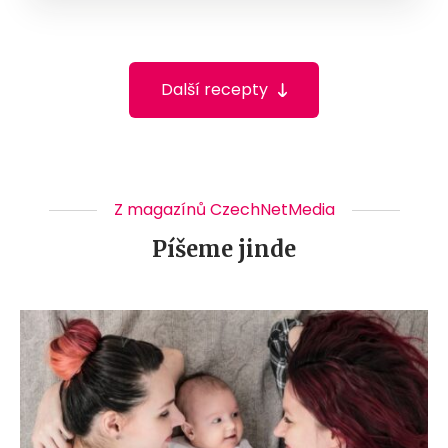
Další recepty
Z magazínů CzechNetMedia
Píšeme jinde