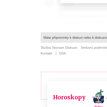
Horoskopy
Ryby