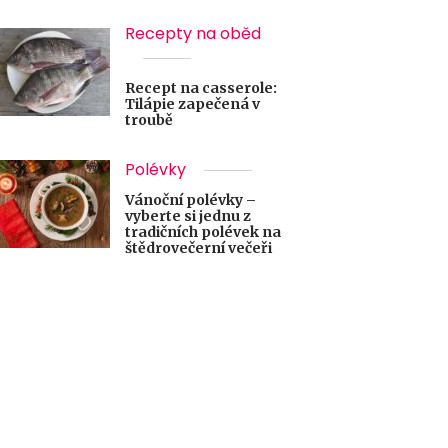
Recepty na oběd
Recept na casserole:
Tilápie zapečená v
troubě
Polévky
Vánoční polévky –
vyberte si jednu z
tradičních polévek na
štědrovečerní večeři