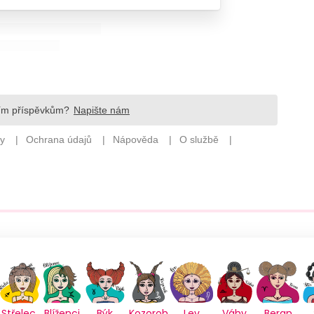
Střelec
Blíženci
Býk
Kozoroh
Lev
Váhy
Beran