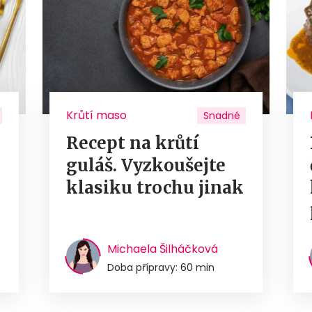
Krůtí maso
Snadné
Recept na krůtí
guláš. Vyzkoušejte
u
klasiku trochu jinak
Michaela Šilháčková
Doba přípravy: 60 min