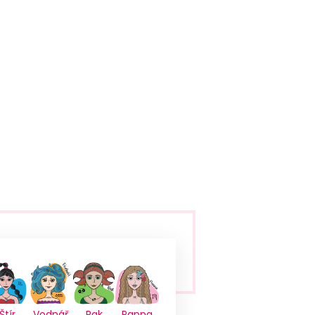
Štír
Vodnář
Rak
Panna