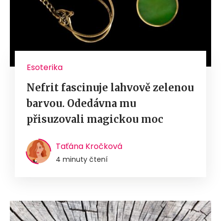
Esoterika
Nefrit fascinuje lahvově zelenou
barvou. Odedávna mu
přisuzovali magickou moc
Taťána Kročková
4 minuty čtení