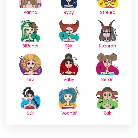
Panna
Ryby
Střelec
Blíženci
Býk
Kozoroh
Lev
Váhy
Beran
Štír
Vodnář
Rak