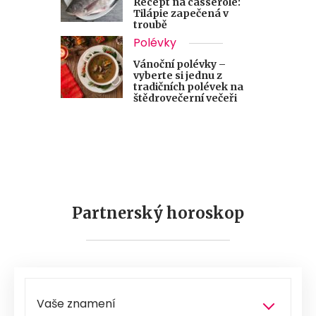
Recept na casserole:
Tilápie zapečená v
troubě
Polévky
Vánoční polévky –
vyberte si jednu z
tradičních polévek na
štědrovečerní večeři
Partnerský horoskop