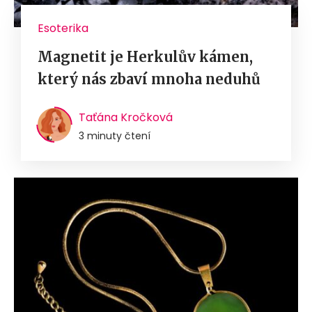
Esoterika
Magnetit je Herkulův kámen,
který nás zbaví mnoha neduhů
Taťána Kročková
3 minuty čtení