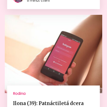
5 minut čtení
Rodina
Ilona (39): Patnáctiletá dcera