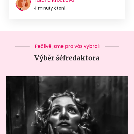
Taťána Kročková
4 minuty čtení
Pečlivě jsme pro vás vybrali
Výběr šéfredaktora