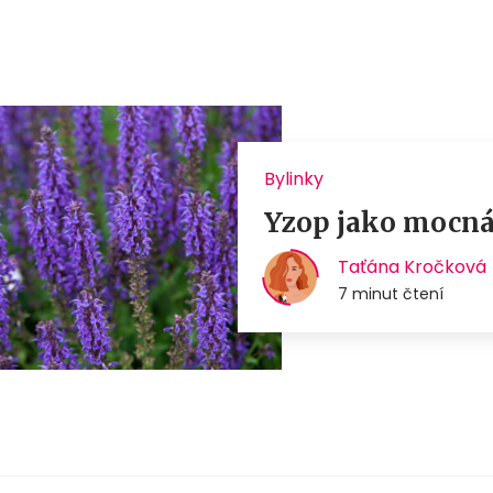
Bylinky
Yzop jako mocná 
Taťána Kročková
7 minut čtení