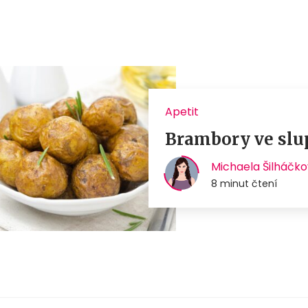
Apetit
Brambory ve slupc
Michaela Šilháčk
8 minut čtení