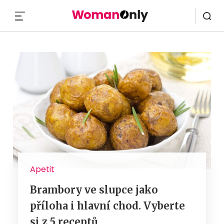
MENU
Apetit
Brambory ve slupce jako
příloha i hlavní chod. Vyberte
si z 5 receptů