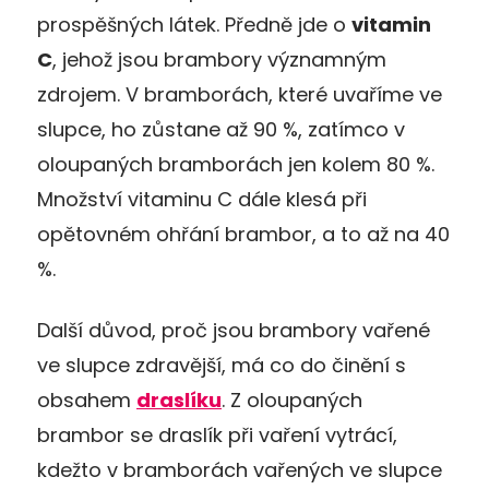
prospěšných látek. Předně jde o
vitamin
C
, jehož jsou brambory významným
zdrojem. V bramborách, které uvaříme ve
slupce, ho zůstane až 90 %, zatímco v
oloupaných bramborách jen kolem 80 %.
Množství vitaminu C dále klesá při
opětovném ohřání brambor, a to až na 40
%.
Další důvod, proč jsou brambory vařené
ve slupce zdravější, má co do činění s
obsahem
draslíku
. Z oloupaných
brambor se draslík při vaření vytrácí,
kdežto v bramborách vařených ve slupce