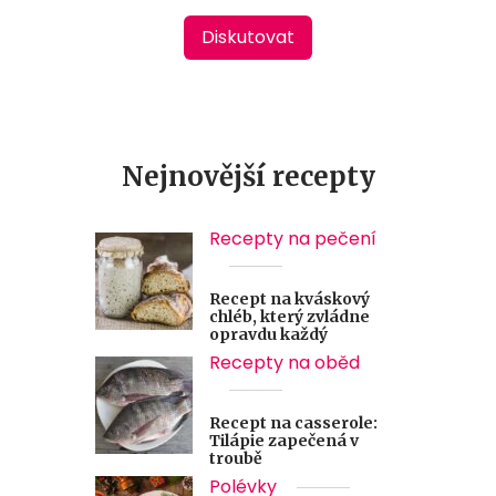
Diskutovat
Nejnovější recepty
Recepty na pečení
Recept na kváskový
chléb, který zvládne
opravdu každý
Recepty na oběd
Recept na casserole:
Tilápie zapečená v
troubě
Polévky