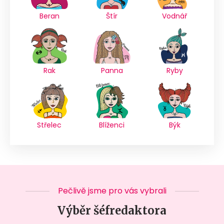
Beran
Štír
Vodnář
Rak
Panna
Ryby
Střelec
Blíženci
Býk
Pečlivě jsme pro vás vybrali
Výběr šéfredaktora