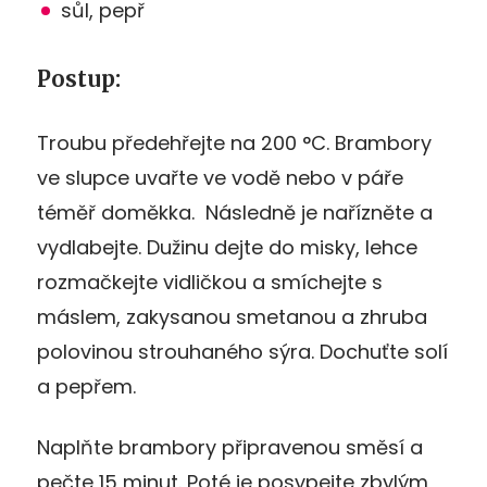
sůl, pepř
Postup:
Troubu předehřejte na 200
°C
. Brambory
ve slupce uvařte ve vodě nebo v páře
téměř doměkka. Následně je nařízněte a
vydlabejte. Dužinu dejte do misky, lehce
rozmačkejte vidličkou a smíchejte s
máslem, zakysanou smetanou a zhruba
polovinou strouhaného sýra. Dochuťte solí
a pepřem.
Naplňte brambory připravenou směsí a
pečte 15 minut. Poté je posypejte zbylým