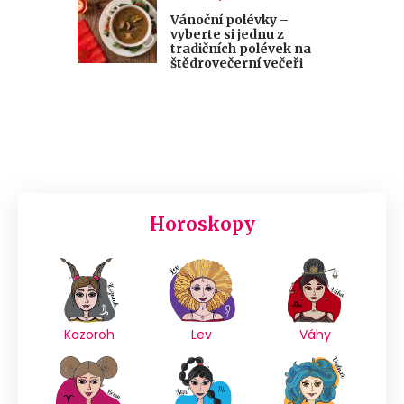
Vánoční polévky –
vyberte si jednu z
tradičních polévek na
štědrovečerní večeři
Horoskopy
Kozoroh
Lev
Váhy