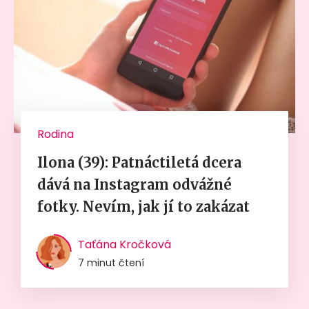
Rodina
Ilona (39): Patnáctiletá dcera
dává na Instagram odvážné
fotky. Nevím, jak jí to zakázat
Taťána Kročková
7 minut čtení