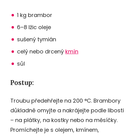
1 kg brambor
6
–
8 lžic oleje
sušený tymián
celý nebo drcený
kmín
sůl
Postup:
Troubu předehřejte na 200 °C. Brambory
důkladně omyjte a nakrájejte podle libosti
– na plátky, na kostky nebo na měsíčky.
Promíchejte je s olejem, kmínem,