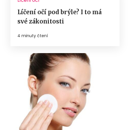
Líčení očí
Líčení očí pod brýle? I to má
své zákonitosti
4 minuty čtení