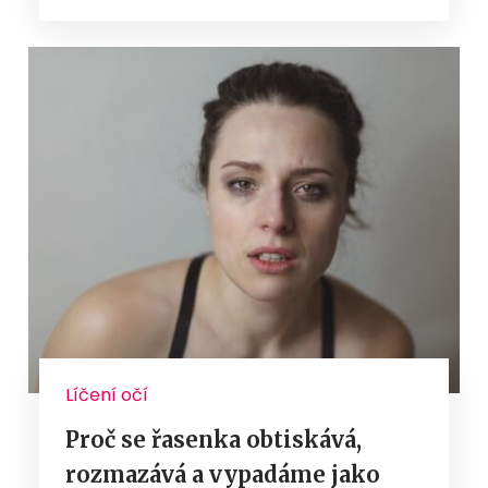
Líčení očí
Proč se řasenka obtiskává,
rozmazává a vypadáme jako