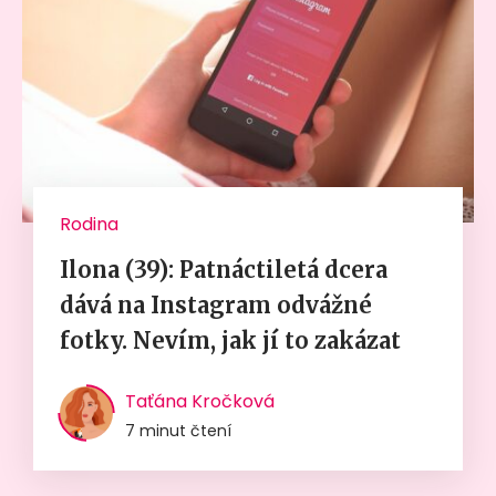
Rodina
Ilona (39): Patnáctiletá dcera
dává na Instagram odvážné
fotky. Nevím, jak jí to zakázat
Taťána Kročková
7 minut čtení