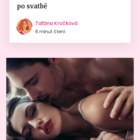
po svatbě
Taťána Kročková
6 minut čtení