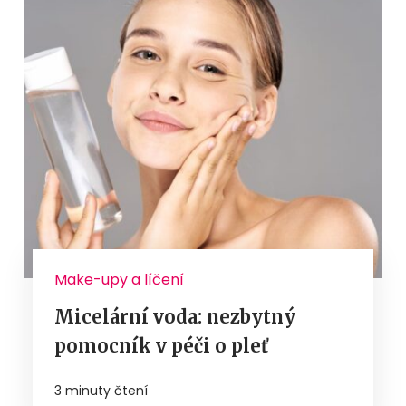
Make-upy a líčení
Micelární voda: nezbytný
pomocník v péči o pleť
3 minuty čtení