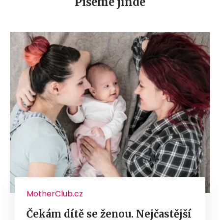
Píšeme jinde
MotherClub.cz
Čekám dítě se ženou. Nejčastější