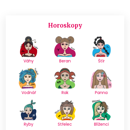
Horoskopy
Váhy
Beran
Štír
Vodnář
Rak
Panna
Ryby
Střelec
Blíženci