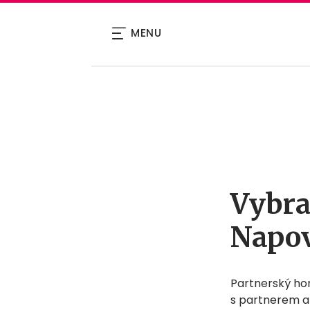
MENU
Vybra
Napov
Partnerský h
s partnerem a 