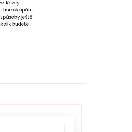
že. Každý
vým horoskopům.
 způsoby ještě
akolik budete