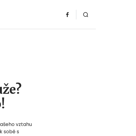
uže?
!
ašeho vztahu
k sobě s