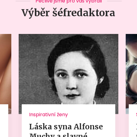
Pečlivě jsme pro vás vybrali
Výběr šéfredaktora
Inspirativní ženy
Láska syna Alfonse
Muchy a slavné