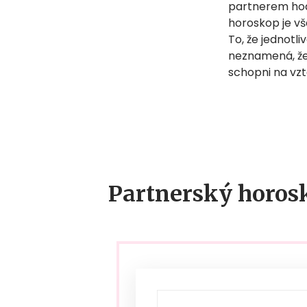
partnerem hodí
horoskop je vš
To, že jednotl
neznamená, že 
schopni na vz
Partnerský horos