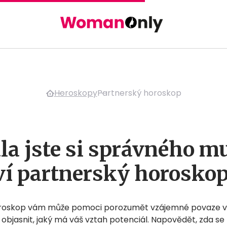
Horoskopy
Partnerský horoskop
la jste si správného m
í partnerský horoskop
oroskop vám může pomoci porozumět vzájemné povaze v
objasnit, jaký má váš vztah potenciál. Napovědět, zda se 