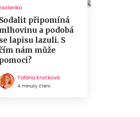
Esoterika
Sodalit připomíná
mlhovinu a podobá
se lapisu lazuli. S
čím nám může
pomoci?
Taťána Kročková
4 minuty čtení