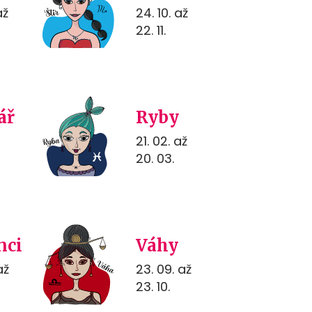
až
24. 10. až
22. 11.
ář
Ryby
21. 02. až
20. 03.
nci
Váhy
až
23. 09. až
23. 10.