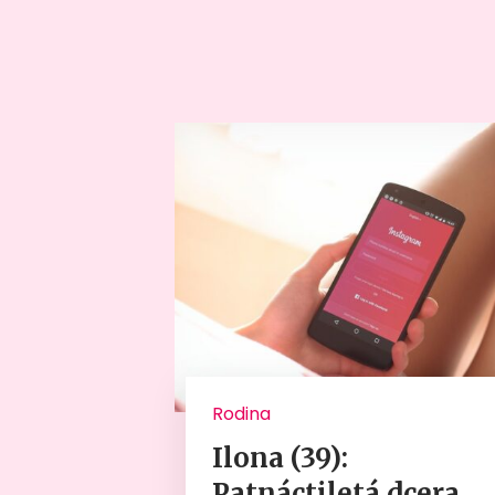
Rodina
Ilona (39):
Patnáctiletá dcera