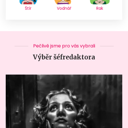
Štír
Vodnář
Rak
Pečlivě jsme pro vás vybrali
Výběr šéfredaktora