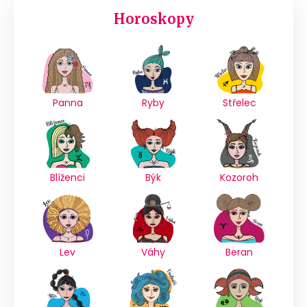
Horoskopy
Panna
Ryby
Střelec
Blíženci
Býk
Kozoroh
Lev
Váhy
Beran