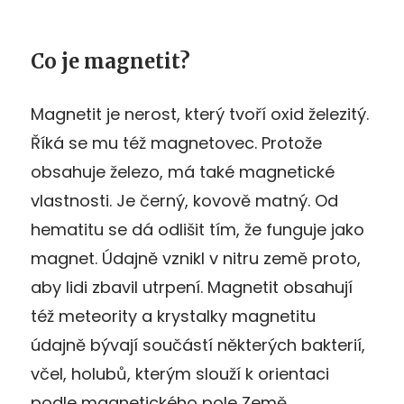
Co je magnetit?
Magnetit je nerost, který tvoří oxid železitý.
Říká se mu též magnetovec. Protože
obsahuje železo, má také magnetické
vlastnosti. Je černý, kovově matný. Od
hematitu se dá odlišit tím, že funguje jako
magnet. Údajně vznikl v nitru země proto,
aby lidi zbavil utrpení. Magnetit obsahují
též meteority a krystalky magnetitu
údajně bývají součástí některých bakterií,
včel, holubů, kterým slouží k orientaci
podle magnetického pole Země.