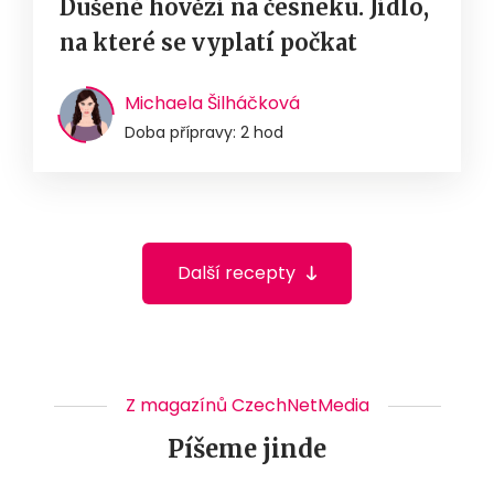
Dušené hovězí na česneku. Jídlo,
na které se vyplatí počkat
Michaela Šilháčková
Doba přípravy: 2 hod
Další recepty
Z magazínů CzechNetMedia
Píšeme jinde