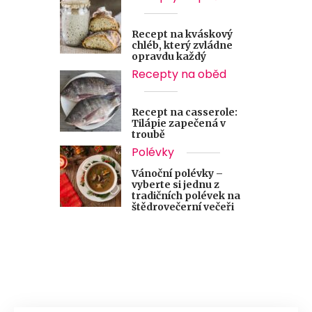
Recept na kváskový
chléb, který zvládne
opravdu každý
Recepty na oběd
Recept na casserole:
Tilápie zapečená v
troubě
Polévky
Vánoční polévky –
vyberte si jednu z
tradičních polévek na
štědrovečerní večeři