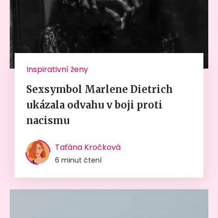
Inspirativní ženy
Sexsymbol Marlene Dietrich
ukázala odvahu v boji proti
nacismu
Taťána Kročková
6 minut čtení