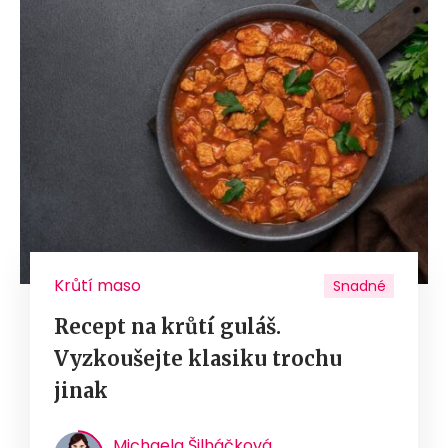
Krůtí maso
Snadné
Recept na krůtí guláš.
Vyzkoušejte klasiku trochu
jinak
Michaela Šilháčková