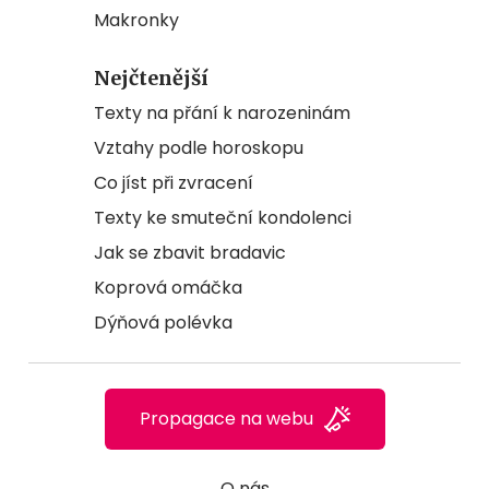
Makronky
Nejčtenější
Texty na přání k narozeninám
Vztahy podle horoskopu
Co jíst při zvracení
Texty ke smuteční kondolenci
Jak se zbavit bradavic
Koprová omáčka
Dýňová polévka
Propagace na webu
O nás