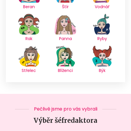
Beran
Štír
Vodnář
Rak
Panna
Ryby
Střelec
Blíženci
Býk
Pečlivě jsme pro vás vybrali
Výběr šéfredaktora