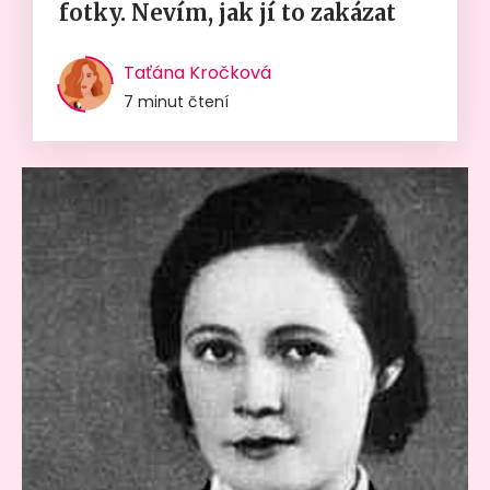
fotky. Nevím, jak jí to zakázat
Taťána Kročková
7 minut čtení