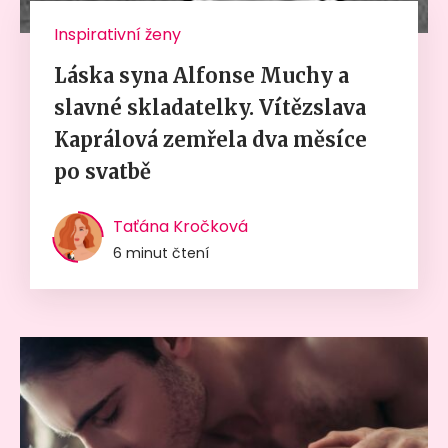
Inspirativní ženy
Láska syna Alfonse Muchy a
slavné skladatelky. Vítězslava
Kaprálová zemřela dva měsíce
po svatbě
Taťána Kročková
6 minut čtení