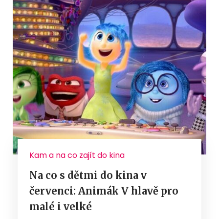
Kam a na co zajít do kina
Na co s dětmi do kina v
červenci: Animák V hlavě pro
malé i velké