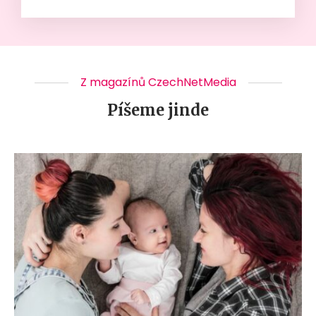
Z magazínů CzechNetMedia
Píšeme jinde