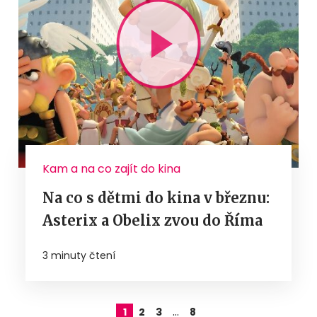
Kam a na co zajít do kina
Na co s dětmi do kina v březnu:
Asterix a Obelix zvou do Říma
3 minuty čtení
…
1
2
3
8