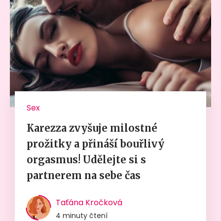
Sex
Karezza zvyšuje milostné
prožitky a přináší bouřlivý
orgasmus! Udělejte si s
partnerem na sebe čas
Taťána Kročková
4 minuty čtení