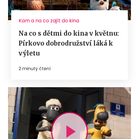
Kam a na co zajít do kina
Na co s dětmi do kina v květnu:
Pírkovo dobrodružství láká k
výletu
2 minuty čtení