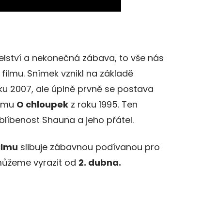
elství a nekonečná zábava, to vše nás
lmu. Snímek vznikl na základě
ku 2007, ale úplně prvně se postava
ilmu
O chloupek
z roku 1995. Ten
blíbenost Shauna a jeho přátel.
ilmu
slibuje zábavnou podívanou pro
m můžeme vyrazit od
2. dubna.