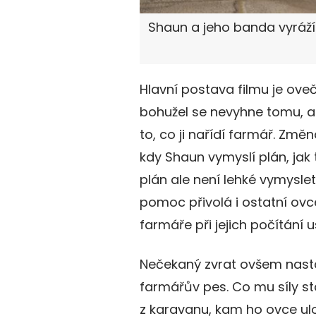
Shaun a jeho banda vyráží
Hlavní postava filmu je ove
bohužel se nevyhne tomu, ab
to, co ji nařídí farmář. Změ
kdy Shaun vymyslí plán, jak
plán ale není lehké vymyslet
pomoc přivolá i ostatní o
farmáře při jejich počítání u
Nečekaný zvrat ovšem nastává
farmářův pes. Co mu síly st
z karavanu, kam ho ovce ulo