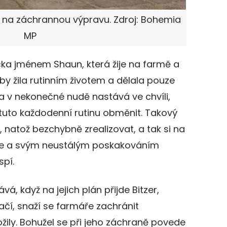
 na záchrannou výpravu. Zdroj: Bohemia
MP
čka jménem Shaun, která žije na farmě a
y žila rutinním životem a dělala pouze
na v nekonečné nudě nastává ve chvíli,
 tuto každodenní rutinu obměnit. Takový
, natož bezchybně zrealizovat, a tak si na
vce a svým neustálým poskakováním
spí.
, když na jejich plán přijde Bitzer,
ačí, snaží se farmáře zachránit
žily. Bohužel se při jeho záchraně povede