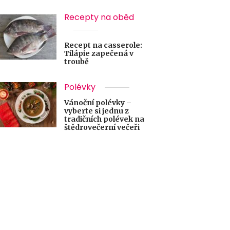
Recepty na oběd
Recept na casserole:
Tilápie zapečená v
troubě
Polévky
Vánoční polévky –
vyberte si jednu z
tradičních polévek na
štědrovečerní večeři