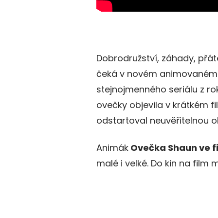
Dobrodružství, záhady, přát
čeká v novém animovaném fi
stejnojmenného seriálu z ro
ovečky objevila v krátkém f
odstartoval neuvěřitelnou o
Animák
Ovečka Shaun ve f
malé i velké. Do kin na fil