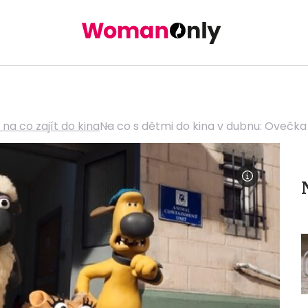
na co zajít do kina
Na co s dětmi do kina v dubnu: Ovečka