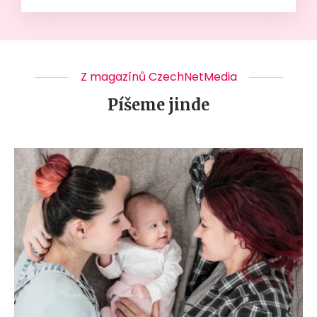
Z magazínů CzechNetMedia
Píšeme jinde