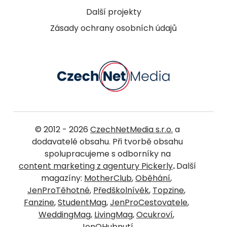
Další projekty
Zásady ochrany osobních údajů
© 2012 - 2026
CzechNetMedia s.r.o.
a
dodavatelé obsahu. Při tvorbě obsahu
spolupracujeme s odborníky na
content marketing z agentury Pickerly
.
Další
magazíny:
MotherClub
,
Oběhání
,
JenProTěhotné
,
Předškolnívěk
,
Topzine
,
Fanzine
,
StudentMag
,
JenProCestovatele
,
WeddingMag
,
LivingMag
,
Ocukroví
,
JenOHubnutí
.