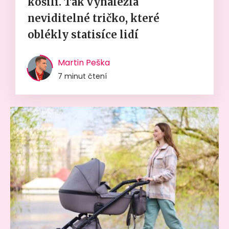
košili. Tak vynalezla
neviditelné tričko, které
oblékly statisíce lidí
Martin Peška
7 minut čtení