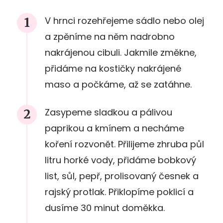
V hrnci rozehřejeme sádlo nebo olej
a zpěníme na něm nadrobno
nakrájenou cibuli. Jakmile změkne,
přidáme na kostičky nakrájené
maso a počkáme, až se zatáhne.
Zasypeme sladkou a pálivou
paprikou a kmínem a necháme
koření rozvonět. Přilijeme zhruba půl
litru horké vody, přidáme bobkový
list, sůl, pepř, prolisovaný česnek a
rajský protlak. Přiklopíme poklicí a
dusíme 30 minut doměkka.