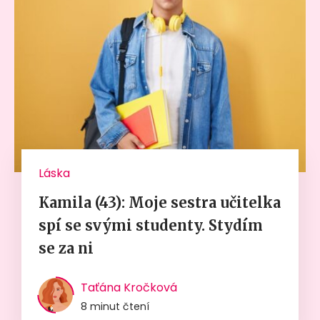
Láska
Kamila (43): Moje sestra učitelka
spí se svými studenty. Stydím
se za ni
Taťána Kročková
8 minut čtení