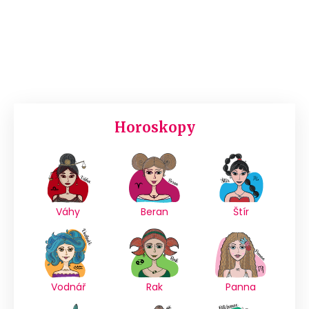
Horoskopy
Váhy
Beran
Štír
Vodnář
Rak
Panna