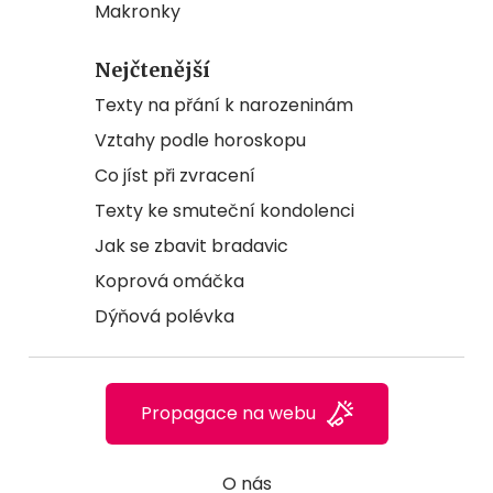
Makronky
Nejčtenější
Texty na přání k narozeninám
Vztahy podle horoskopu
Co jíst při zvracení
Texty ke smuteční kondolenci
Jak se zbavit bradavic
Koprová omáčka
Dýňová polévka
Propagace na webu
O nás