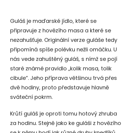
Guláš je maďarské jídlo, které se
připravuje z hovězího masa a které se
nezahušťuje. Originální verze guláše tedy
připomíná spíše polévku nežli omáčku. U
nás vede zahuštěný guláš, s nímž se pojí
staré známé pravidlo „kolik masa, tolik
cibule“. Jeho příprava většinou trvá přes
dvě hodiny, proto představuje hlavně
sváteční pokrm.
Krůtí guláš je oproti tomu hotový zhruba
za hodinu. Stejně jako ke guláši z hovězího
se k němu hodí jak různé druhy knedlíků,