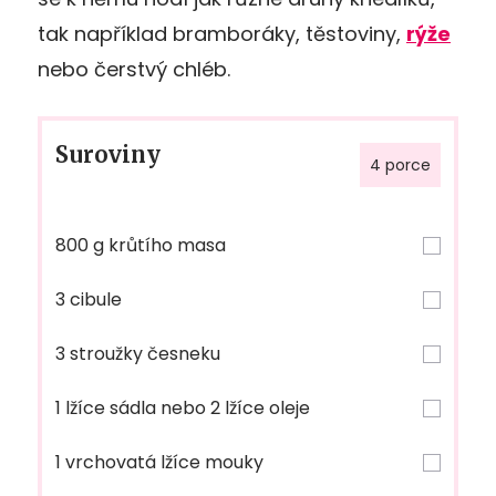
tak například bramboráky, těstoviny,
rýže
nebo čerstvý chléb.
Suroviny
4 porce
800 g krůtího masa
3 cibule
3 stroužky česneku
1 lžíce sádla nebo 2 lžíce oleje
1 vrchovatá lžíce mouky