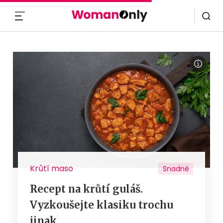
MENU
Krůtí maso
Snadné
Recept na krůtí guláš.
Vyzkoušejte klasiku trochu
jinak