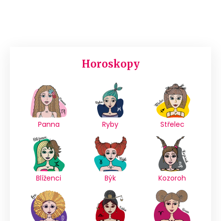
Horoskopy
Panna
Ryby
Střelec
Blíženci
Býk
Kozoroh