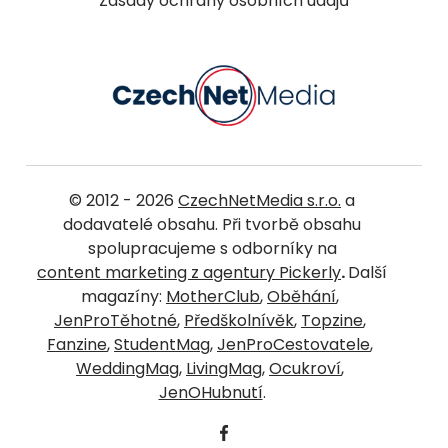
Zásady ochrany osobních údajů
© 2012 - 2026
CzechNetMedia s.r.o.
a
dodavatelé obsahu. Při tvorbě obsahu
spolupracujeme s odborníky na
content marketing z agentury Pickerly
.
Další
magazíny:
MotherClub
,
Oběhání
,
JenProTěhotné
,
Předškolnívěk
,
Topzine
,
Fanzine
,
StudentMag
,
JenProCestovatele
,
WeddingMag
,
LivingMag
,
Ocukroví
,
JenOHubnutí
.