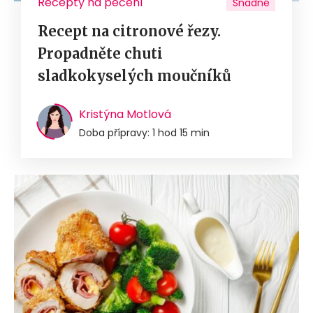
Recepty na pečení
Snadné
Recept na citronové řezy.
Propadněte chuti
sladkokyselých moučníků
Kristýna Motlová
Doba přípravy: 1 hod 15 min