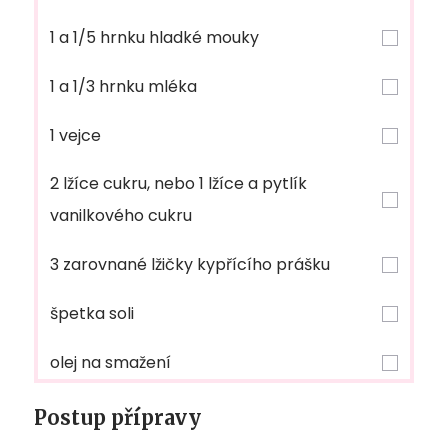
1 a 1/5 hrnku hladké mouky
1 a 1/3 hrnku mléka
1 vejce
2 lžíce cukru, nebo 1 lžíce a pytlík
vanilkového cukru
3 zarovnané lžičky kypřícího prášku
špetka soli
olej na smažení
Postup přípravy