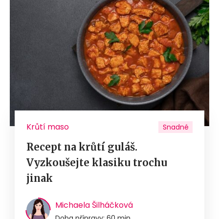
Krůtí maso
Snadné
Recept na krůtí guláš.
Vyzkoušejte klasiku trochu
jinak
Michaela Šilháčková
Doba přípravy: 60 min