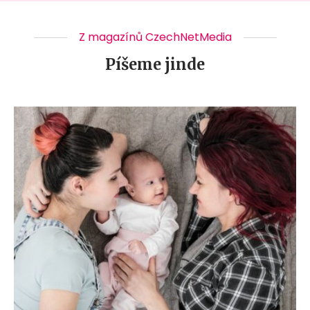
Z magazínů CzechNetMedia
Píšeme jinde