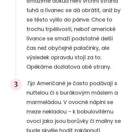
smažíme dokud není vrchní strana
tuhá a lívanec se dá obrátit, aniž by
se těsto vylilo do pánve. Chce to
trochu trpělivosti, neboť americké
lívance se smaží podstatně delší
čas než obyčejné palačinky, ale
výsledek opravdu stojí za to.
Opékáme dozlatova obě strany.
Tip
: Američané je často podávají s
nuttelou či s burákovým máslem a
marmeládou. V ovocné náplni se
meze nekladou – k bobulovitému
ovoci jako jsou borůvky či maliny se
bude skvěle hodit zakápnutí