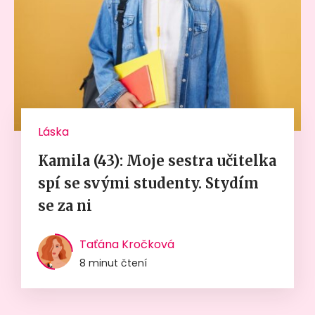
Láska
Kamila (43): Moje sestra učitelka
spí se svými studenty. Stydím
se za ni
Taťána Kročková
8 minut čtení