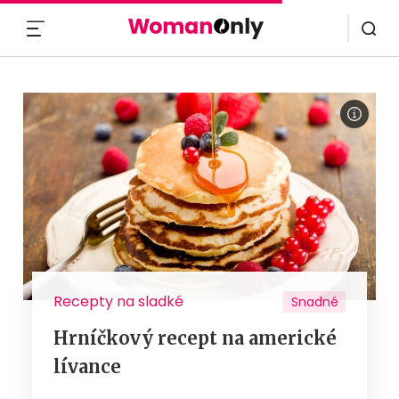
MENU
Recepty na sladké
Snadné
Hrníčkový recept na americké
lívance