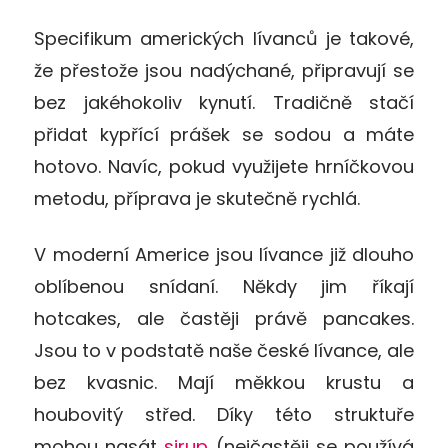
Specifikum amerických lívanců je takové,
že přestože jsou nadýchané, připravují se
bez jakéhokoliv kynutí. Tradičně stačí
přidat kypřící prášek se sodou a máte
hotovo. Navíc, pokud využijete hrníčkovou
metodu, příprava je skutečně rychlá.
V moderní Americe jsou
lívance
již dlouho
oblíbenou snídaní.
Někdy jim říkají
hotcakes, ale častěji právě pancakes.
Jsou to v podstatě naše české lívance, ale
bez kvasnic. Mají měkkou krustu a
houbovitý střed. Díky této struktuře
mohou nasát
sirup
(nejčastěji se používá