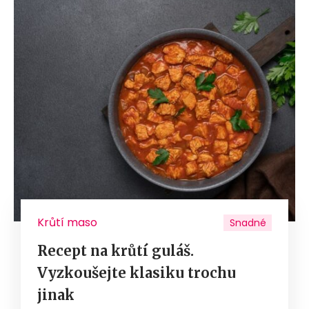
Krůtí maso
Snadné
Recept na krůtí guláš.
Vyzkoušejte klasiku trochu
jinak