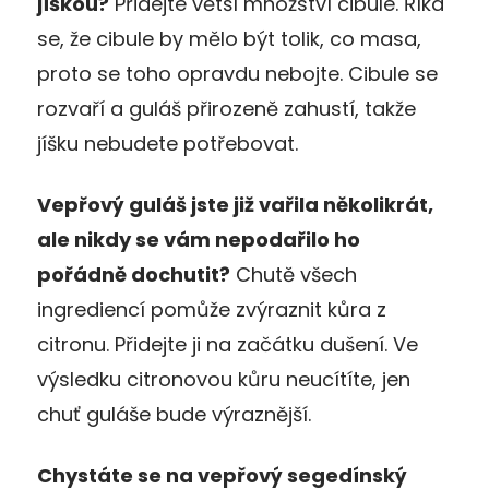
jíškou?
Přidejte větší množství cibule. Říká
se, že cibule by mělo být tolik, co masa,
proto se toho opravdu nebojte. Cibule se
rozvaří a guláš přirozeně zahustí, takže
jíšku nebudete potřebovat.
Vepřový guláš jste již vařila několikrát,
ale nikdy se vám nepodařilo ho
pořádně dochutit?
Chutě všech
ingrediencí pomůže zvýraznit kůra z
citronu. Přidejte ji na začátku dušení. Ve
výsledku citronovou kůru neucítíte, jen
chuť guláše bude výraznější.
Chystáte se na vepřový segedínský