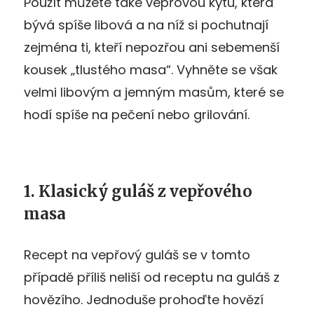
Použít můžete také vepřovou kýtu, která
bývá spíše libová a na níž si pochutnají
zejména ti, kteří nepozřou ani sebemenší
kousek „tlustého masa“. Vyhněte se však
velmi libovým a jemným masům, které se
hodí spíše na pečení nebo grilování.
1. Klasický guláš z vepřového
masa
Recept na vepřový guláš se v tomto
případě příliš neliší od receptu na guláš z
hovězího. Jednoduše prohoďte hovězí