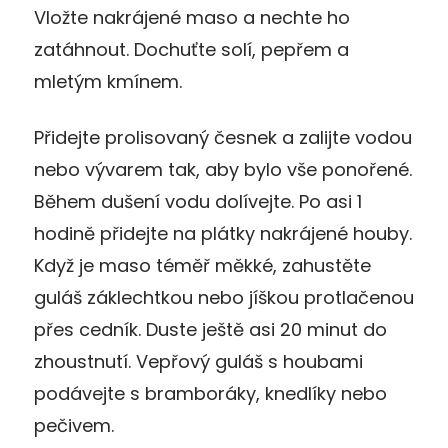
Vložte nakrájené maso a nechte ho
zatáhnout. Dochuťte solí, pepřem a
mletým kmínem.
Přidejte prolisovaný česnek a zalijte vodou
nebo vývarem tak, aby bylo vše ponořené.
Během dušení vodu dolívejte. Po asi 1
hodině přidejte na plátky nakrájené houby.
Když je maso téměř měkké, zahustěte
guláš záklechtkou nebo jíškou protlačenou
přes cedník. Duste ještě asi 20 minut do
zhoustnutí. Vepřový guláš s houbami
podávejte s bramboráky, knedlíky nebo
pečivem.