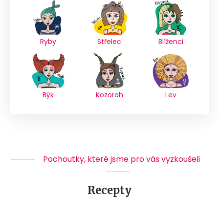
Ryby
Střelec
Blíženci
Býk
Kozoroh
Lev
Pochoutky, které jsme pro vás vyzkoušeli
Recepty