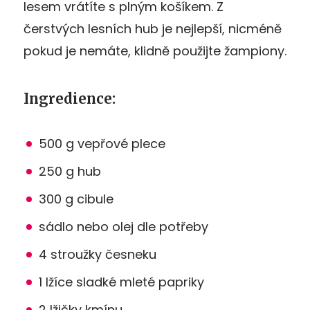
lesem vrátíte s plným košíkem. Z
čerstvých lesních hub je nejlepší, nicméně
pokud je nemáte, klidně použijte žampiony.
Ingredience:
500 g vepřové plece
250 g hub
300 g cibule
sádlo nebo olej dle potřeby
4 stroužky česneku
1 lžíce sladké mleté papriky
2 lžičky kmínu