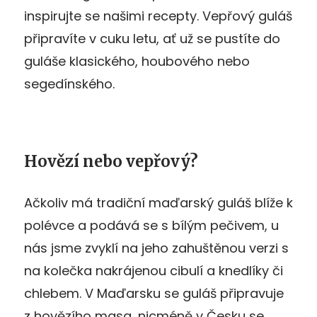
inspirujte se našimi recepty. Vepřový guláš
připravíte v cuku letu, ať už se pustíte do
guláše klasického, houbového nebo
segedínského.
Hovězí nebo vepřový?
Ačkoliv má tradiční maďarský guláš blíže k
polévce a podává se s bílým pečivem, u
nás jsme zvyklí na jeho zahuštěnou verzi s
na kolečka nakrájenou cibulí a knedlíky či
chlebem. V Maďarsku se guláš připravuje
z hovězího masa, nicméně v Česku se