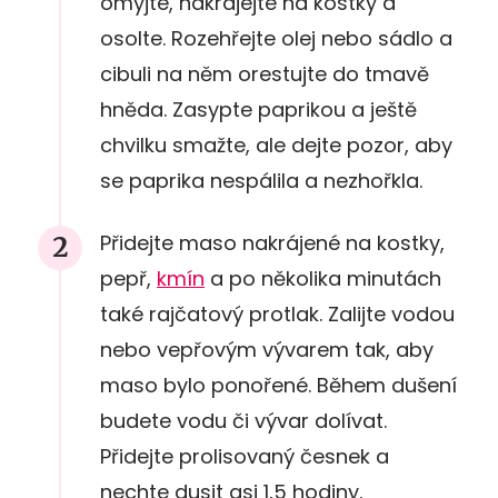
omyjte, nakrájejte na kostky a
osolte. Rozehřejte olej nebo sádlo a
cibuli na něm orestujte do tmavě
hněda. Zasypte paprikou a ještě
chvilku smažte, ale dejte pozor, aby
se paprika nespálila a nezhořkla.
Přidejte maso nakrájené na kostky,
pepř,
kmín
a po několika minutách
také rajčatový protlak. Zalijte vodou
nebo vepřovým vývarem tak, aby
maso bylo ponořené. Během dušení
budete vodu či vývar dolívat.
Přidejte prolisovaný česnek a
nechte dusit asi 1,5 hodiny.