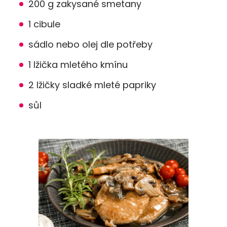
200 g zakysané smetany
1 cibule
sádlo nebo olej dle potřeby
1 lžička mletého kmínu
2 lžičky sladké mleté papriky
sůl