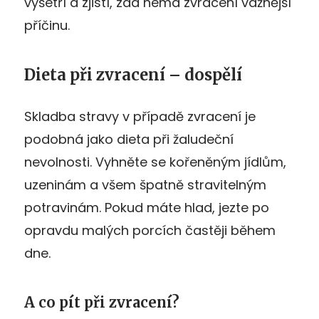
vyšetří a zjistí, zda nemá zvracení vážnější
příčinu.
Dieta při zvracení – dospělí
Skladba stravy v případě zvracení je
podobná jako dieta při žaludeční
nevolnosti. Vyhněte se kořeněným jídlům,
uzeninám a všem špatně stravitelným
potravinám. Pokud máte hlad, jezte po
opravdu malých porcích častěji během
dne.
A co pít při zvracení?