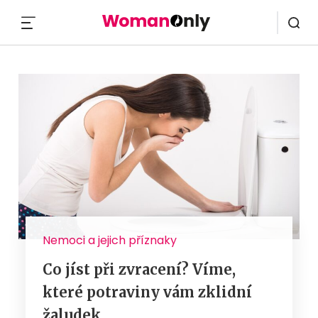
MENU
Nemoci a jejich příznaky
Co jíst při zvracení? Víme,
které potraviny vám zklidní
žaludek