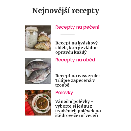
Nejnovější recepty
Recepty na pečení
Recept na kváskový
chléb, který zvládne
opravdu každý
Recepty na oběd
Recept na casserole:
Tilápie zapečená v
troubě
Polévky
Vánoční polévky –
vyberte si jednu z
tradičních polévek na
štědrovečerní večeři