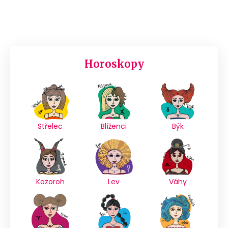
Horoskopy
Střelec
Blíženci
Býk
Kozoroh
Lev
Váhy