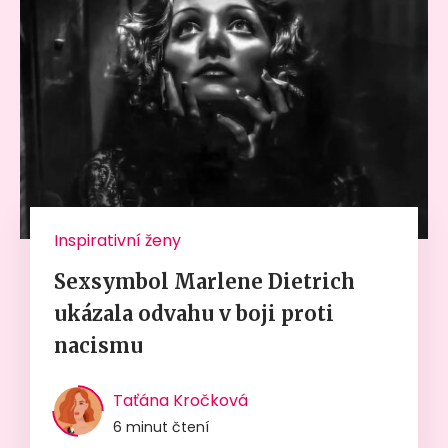
Inspirativní ženy
Sexsymbol Marlene Dietrich
ukázala odvahu v boji proti
nacismu
Taťána Kročková
6 minut čtení