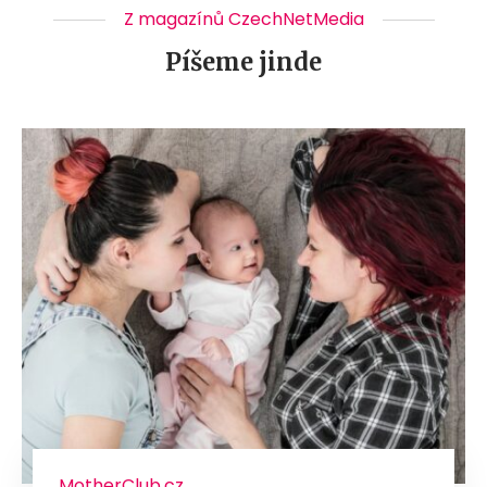
Z magazínů CzechNetMedia
Píšeme jinde
MotherClub.cz