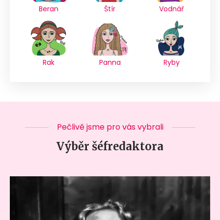
Beran
Štír
Vodnář
Rak
Panna
Ryby
Pečlivě jsme pro vás vybrali
Výběr šéfredaktora