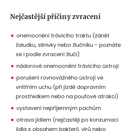
Nejčastější příčiny zvracení
onemocnění trávicího traktu (zánět
žaludku, slinivky nebo žlučníku – poznáte
se i podle zvracení žluči)
nádorové onemocnění trávicího ústrojí
porušení rovnovážného ústrojí ve
vnitřním uchu (při jízdě dopravním
prostředkem nebo na pouťové atrakci)
vystavení nepříjemným pachům
otrava jídlem (nejčastěji po konzumaci
jídla s obsahem bakterií, virů nebo