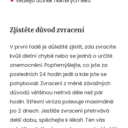
vedlejší účinek některých léků
Zjistěte důvod zvracení
V první řadě je důležité zjistit, zda zvracíte
kvůli dietní chybě nebo se jedná o určité
onemocnění. Popřemýšlejte, co jste za
posledních 24 hodin jedli a kde jste se
pohybovali. Zvracení z méně závažných
důvodů většinou netrvá déle než pár
hodin. Střevní viróza polevuje maximálně
po 2 dnech. Jestliže zvracení přetrvává
delší dobu, spěchejte k lékaři. Ten vás