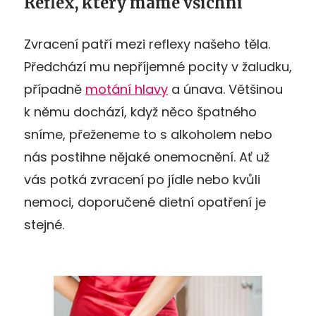
Reflex, který máme všichni
Zvracení patří mezi reflexy našeho těla.
Předchází mu nepříjemné pocity v žaludku,
případně
motání hlavy
a únava. Většinou
k němu dochází, když něco špatného
sníme, přeženeme to s alkoholem nebo
nás postihne nějaké onemocnění. Ať už
vás potká zvracení po jídle nebo kvůli
nemoci, doporučené dietní opatření je
stejné.