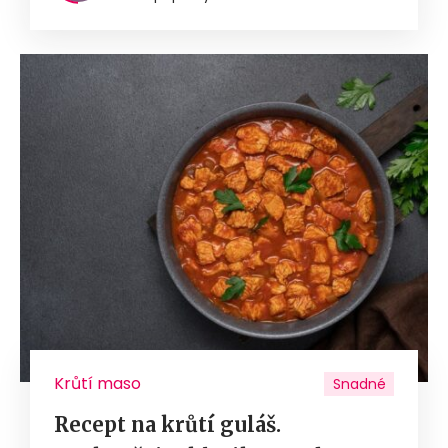
Krůtí maso
Snadné
Recept na krůtí guláš.