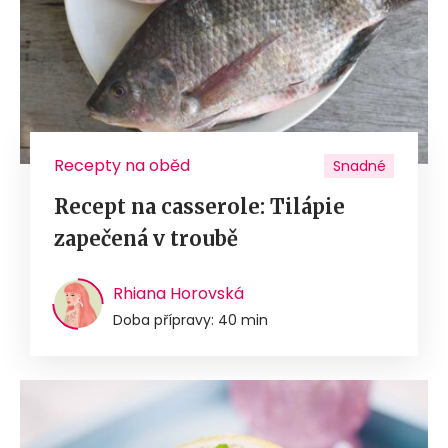
Recepty na oběd
Snadné
Recept na casserole: Tilápie
zapečená v troubě
Rhiana Horovská
Doba přípravy: 40 min