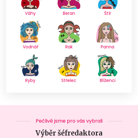
Váhy
Beran
Štír
Vodnář
Rak
Panna
Ryby
Střelec
Blíženci
Pečlivě jsme pro vás vybrali
Výběr šéfredaktora