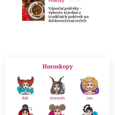
Polévky
Vánoční polévky –
vyberte si jednu z
tradičních polévek na
štědrovečerní večeři
Horoskopy
Býk
Kozoroh
Lev