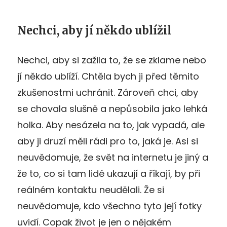
Nechci, aby jí někdo ublížil
Nechci, aby si zažila to, že se zklame nebo
jí někdo ublíží. Chtěla bych ji před těmito
zkušenostmi uchránit. Zároveň chci, aby
se chovala slušně a nepůsobila jako lehká
holka. Aby nesázela na to, jak vypadá, ale
aby ji druzí měli rádi pro to, jaká je. Asi si
neuvědomuje, že svět na internetu je jiný a
že to, co si tam lidé ukazují a říkají, by při
reálném kontaktu neudělali. Že si
neuvědomuje, kdo všechno tyto její fotky
uvidí. Copak život je jen o nějakém