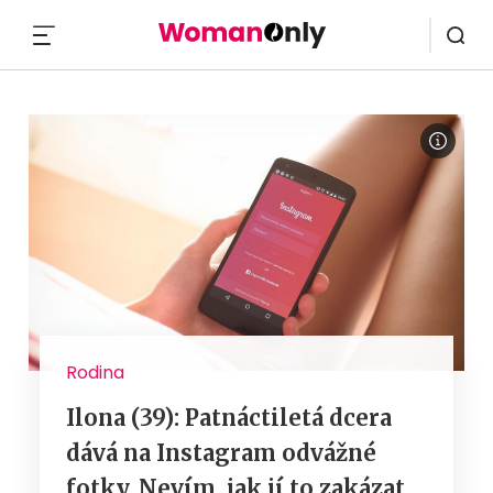
MENU
Rodina
Ilona (39): Patnáctiletá dcera
dává na Instagram odvážné
fotky. Nevím, jak jí to zakázat