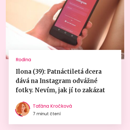
Rodina
Ilona (39): Patnáctiletá dcera
dává na Instagram odvážné
fotky. Nevím, jak jí to zakázat
Taťána Kročková
7 minut čtení