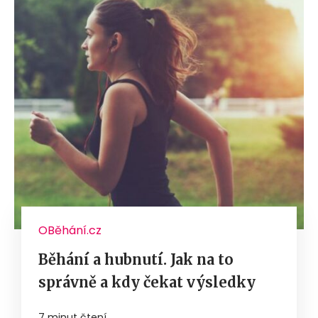
OBěhání.cz
Běhání a hubnutí. Jak na to
správně a kdy čekat výsledky
7 minut čtení