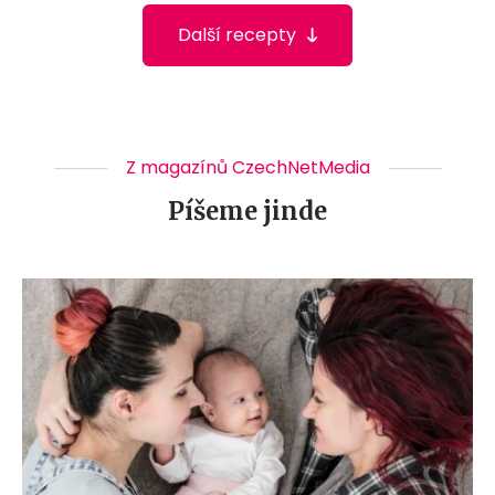
Další recepty
Z magazínů CzechNetMedia
Píšeme jinde