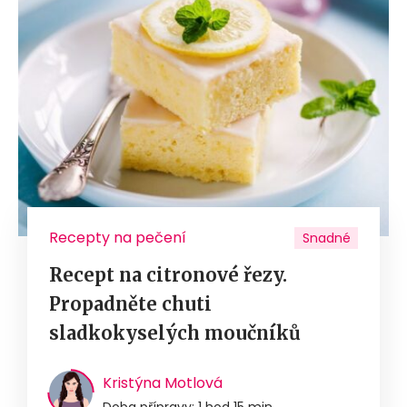
Recepty na pečení
Snadné
Recept na citronové řezy.
Propadněte chuti
sladkokyselých moučníků
Kristýna Motlová
Doba přípravy: 1 hod 15 min