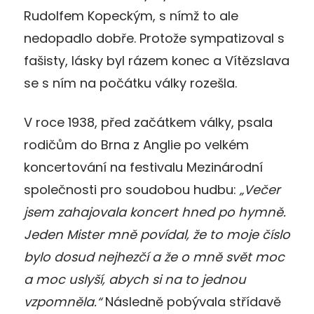
Rudolfem Kopeckým, s nímž to ale
nedopadlo dobře. Protože sympatizoval s
fašisty, lásky byl rázem konec a Vítězslava
se s ním na počátku války rozešla.
V roce 1938, před začátkem války, psala
rodičům do Brna z Anglie po velkém
koncertování na festivalu Mezinárodní
společnosti pro soudobou hudbu:
„Večer
jsem zahajovala koncert hned po hymně.
Jeden Mister mně povídal, že to moje číslo
bylo dosud nejhezčí a že o mně svět moc
a moc uslyší, abych si na to jednou
vzpomněla.“
Následně pobývala střídavě