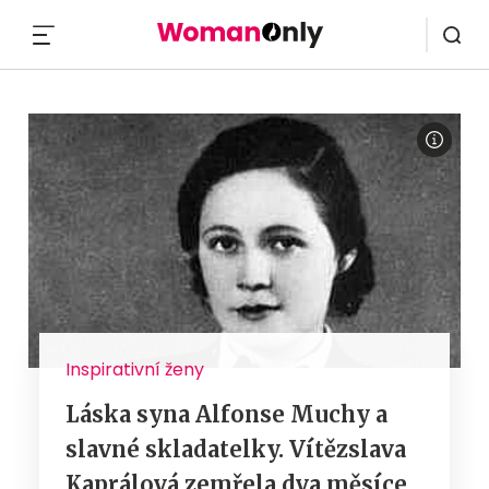
MENU
Inspirativní ženy
Láska syna Alfonse Muchy a
slavné skladatelky. Vítězslava
Kaprálová zemřela dva měsíce