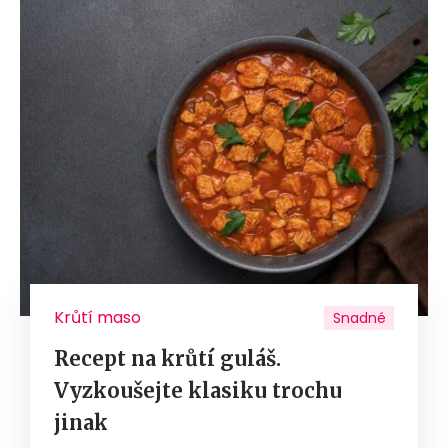
Krůtí maso
Snadné
Recept na krůtí guláš.
Vyzkoušejte klasiku trochu
jinak