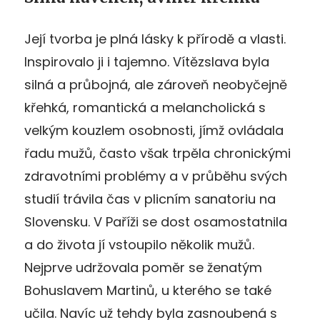
Její tvorba je plná lásky k přírodě a vlasti.
Inspirovalo ji i tajemno. Vítězslava byla
silná a průbojná, ale zároveň neobyčejně
křehká, romantická a melancholická s
velkým kouzlem osobnosti, jímž ovládala
řadu mužů, často však trpěla chronickými
zdravotními problémy a v průběhu svých
studií trávila čas v plicním sanatoriu na
Slovensku. V Paříži se dost osamostatnila
a do života jí vstoupilo několik mužů.
Nejprve udržovala poměr se ženatým
Bohuslavem Martinů, u kterého se také
učila. Navíc už tehdy byla zasnoubená s