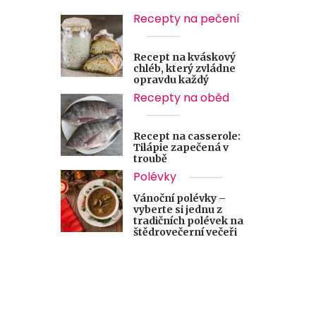
Recepty na pečení
Recept na kváskový
chléb, který zvládne
opravdu každý
Recepty na oběd
Recept na casserole:
Tilápie zapečená v
troubě
Polévky
Vánoční polévky –
vyberte si jednu z
tradičních polévek na
štědrovečerní večeři