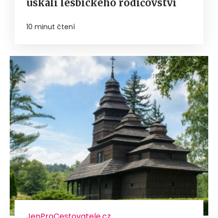
úskalí lesbického rodičovství
10 minut čtení
JenProCestovatele.cz