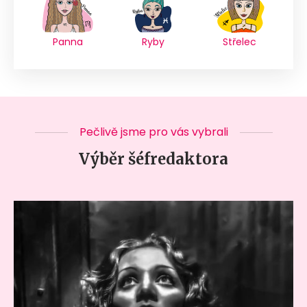
Panna
Ryby
Střelec
Pečlivě jsme pro vás vybrali
Výběr šéfredaktora