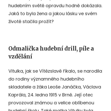
hudebním světě opravdu hodně dokázala.
Jaká to byla žena a jakou lásku ve svém
životě stačila prožít?
Odmalička hudební drill, píle a
vzdělání
Vitulka, jak se Vítězslavě říkalo, se narodila
do rodiny významného hudebního
skladatele a žáka Leoše Janáčka, Václava
Kaprála, 24. ledna 1915 v Brně. Její otec
provozoval známou a velice oblíbenou
hudební školu. Také matka Vitulky byla