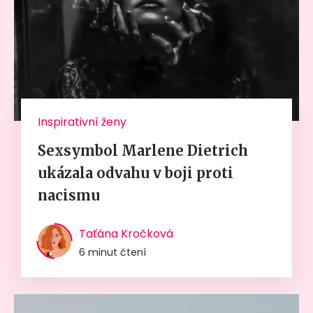
Inspirativní ženy
Sexsymbol Marlene Dietrich
ukázala odvahu v boji proti
nacismu
Taťána Kročková
6 minut čtení