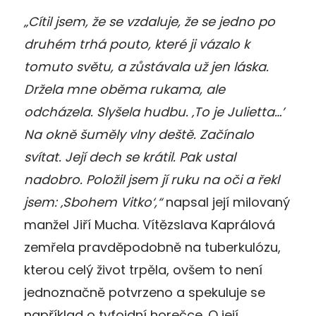
„Cítil jsem, že se vzdaluje, že se jedno po
druhém trhá pouto, které ji vázalo k
tomuto světu, a zůstávala už jen láska.
Držela mne oběma rukama, ale
odcházela. Slyšela hudbu. ‚To je Julietta…’
Na okně šuměly vlny deště. Začínalo
svítat. Její dech se krátil. Pak ustal
nadobro. Položil jsem jí ruku na oči a řekl
jsem: ‚Sbohem Vitko‘,“
napsal její milovaný
manžel Jiří Mucha. Vítězslava Kaprálová
zemřela pravděpodobně na tuberkulózu,
kterou celý život trpěla, ovšem to není
jednoznačně potvrzeno a spekuluje se
například o tyfoidní horečce. O její