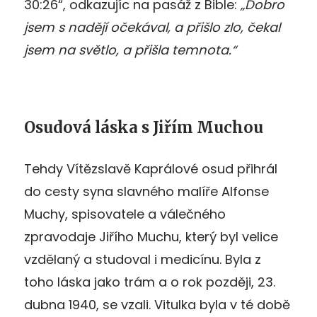
30:26“, odkazujíc na pasáž z Bible:
„Dobro
jsem s nadějí očekával, a přišlo zlo, čekal
jsem na světlo, a přišla temnota.“
Osudová láska s Jiřím Muchou
Tehdy Vítězslavě Kaprálové osud přihrál
do cesty syna slavného malíře Alfonse
Muchy, spisovatele a válečného
zpravodaje Jiřího Muchu, který byl velice
vzdělaný a studoval i medicínu. Byla z
toho láska jako trám a o rok později, 23.
dubna 1940, se vzali. Vitulka byla v té době