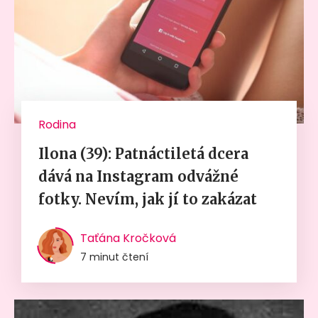
Rodina
Ilona (39): Patnáctiletá dcera
dává na Instagram odvážné
fotky. Nevím, jak jí to zakázat
Taťána Kročková
7 minut čtení