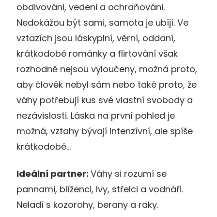
obdivováni, vedeni a ochraňováni.
Nedokážou být sami, samota je ubíjí. Ve
vztazích jsou láskyplní, věrní, oddaní,
krátkodobé románky a flirtování však
rozhodně nejsou vyloučeny, možná proto,
aby člověk nebyl sám nebo také proto, že
váhy potřebují kus své vlastní svobody a
nezávislosti. Láska na první pohled je
možná, vztahy bývají intenzívní, ale spíše
krátkodobé…
Ideální partner:
Váhy si rozumí se
pannami, blíženci, lvy, střelci a vodnáři.
Neladí s kozorohy, berany a raky.