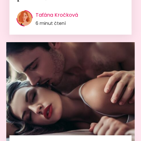
Taťána Kročková
6 minut čtení