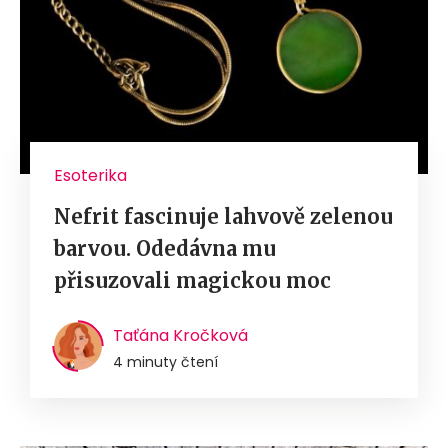
Esoterika
Nefrit fascinuje lahvově zelenou
barvou. Odedávna mu
přisuzovali magickou moc
Taťána Kročková
4 minuty čtení