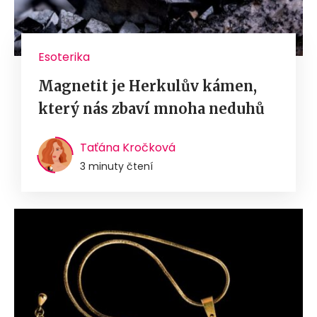
Esoterika
Magnetit je Herkulův kámen,
který nás zbaví mnoha neduhů
Taťána Kročková
3 minuty čtení