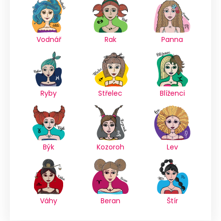
Vodnář
Rak
Panna
Ryby
Střelec
Blíženci
Býk
Kozoroh
Lev
Váhy
Beran
Štír