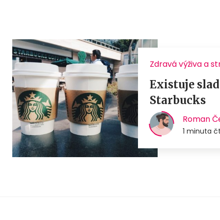
Zdravá výživa a s
Existuje sla
Starbucks
Roman Če
1 minuta č