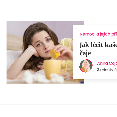
Nemoci a jejich př
Jak léčit ka
čaje
Anna Caj
3 minuty č