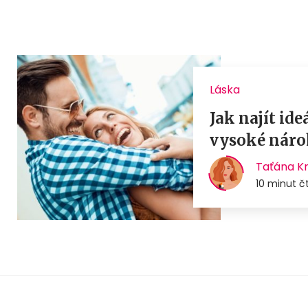
Láska
Jak najít id
vysoké náro
Taťána K
10 minut č