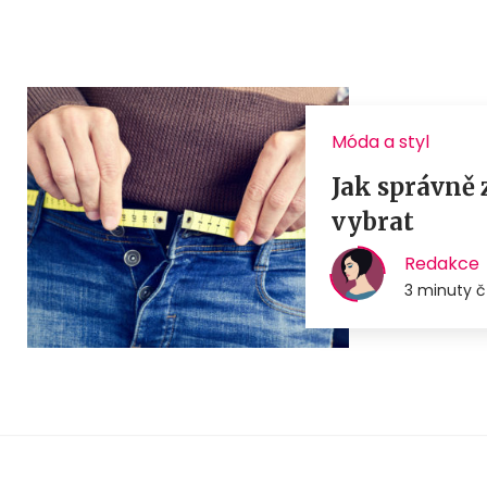
Móda a styl
Jak správně 
vybrat
Redakce
3 minuty č