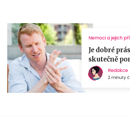
Nemoci a jejich př
Je dobré prá
skutečně p
Redakce
2 minuty č