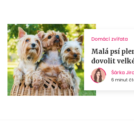
Domácí zvířata
Malá psí ple
dovolit velk
Šárka Jir
6 minut čt