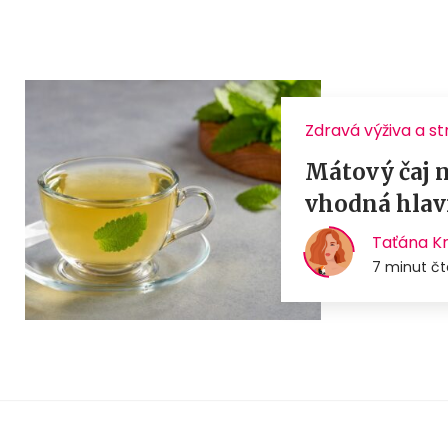
Zdravá výživa a s
Mátový čaj n
vhodná hlavn
Taťána K
7 minut čt