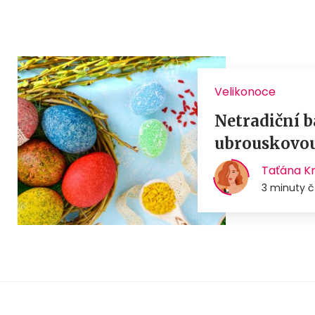
Velikonoce
Netradiční b
ubrouskovou
Taťána K
3 minuty č