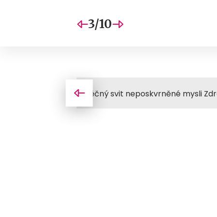
3/10
Věčný svit neposkvrněné mysli Zdroj