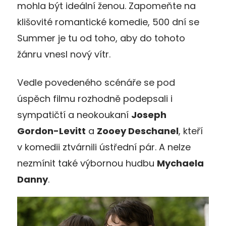
mohla být ideální ženou. Zapomeňte na
klišovité romantické komedie, 500 dní se
Summer je tu od toho, aby do tohoto
žánru vnesl nový vítr.
Vedle povedeného scénáře se pod
úspěch filmu rozhodně podepsali i
sympatičtí a neokoukaní
Joseph
Gordon-Levitt
a
Zooey Deschanel
, kteří
v komedii ztvárnili ústřední pár. A nelze
nezmínit také výbornou hudbu
Mychaela
Danny
.