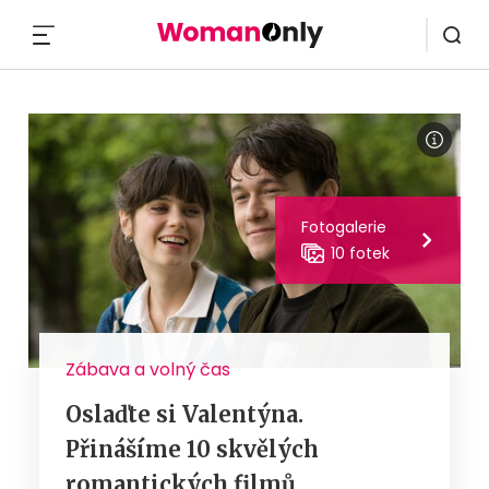
MENU
Fotogalerie
10 fotek
Zábava a volný čas
Oslaďte si Valentýna.
Přinášíme 10 skvělých
romantických filmů