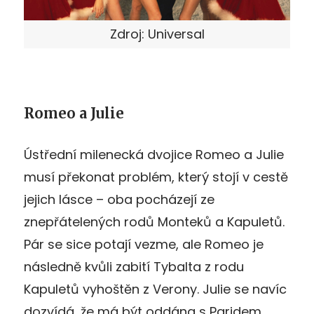
Zdroj: Universal
Romeo a Julie
Ústřední milenecká dvojice Romeo a Julie
musí překonat problém, který stojí v cestě
jejich lásce – oba pocházejí ze
znepřátelených rodů Monteků a Kapuletů.
Pár se sice potají vezme, ale Romeo je
následně kvůli zabití Tybalta z rodu
Kapuletů vyhoštěn z Verony. Julie se navíc
dozvídá, že má být oddána s Paridem.