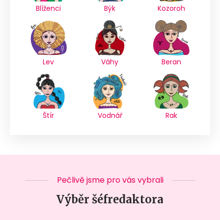
Blíženci
Býk
Kozoroh
Lev
Váhy
Beran
Štír
Vodnář
Rak
Pečlivě jsme pro vás vybrali
Výběr šéfredaktora