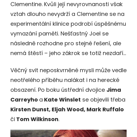
Clementine. Kvůli její nevyrovnanosti však
vztah dlouho nevydrží a Clementine se na
experimentální klinice podrobí úspěšnému
vymazání paměti. Nešťastný Joel se
následně rozhodne pro stejné řešení, ale
nemá štěstí – jeho zákrok se totiž nezdaří…
Věčný svit neposkvrněné mysli může vedle
neotřelého příběhu nalákat i na herecké
obsazení. Po boku ústřední dvojice
Jima
Carreyho
a
Kate Winslet
se objevili třeba
Kirsten Dunst, Eljah Wood, Mark Ruffalo
či
Tom Wilkinson
.