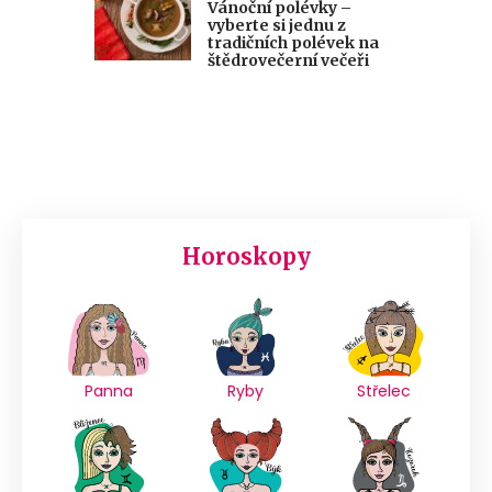
Vánoční polévky –
vyberte si jednu z
tradičních polévek na
štědrovečerní večeři
Horoskopy
Panna
Ryby
Střelec