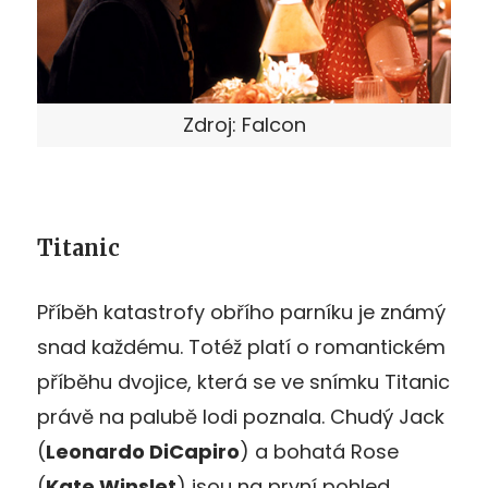
Zdroj: Falcon
Titanic
Příběh katastrofy obřího parníku je známý
snad každému. Totéž platí o romantickém
příběhu dvojice, která se ve snímku Titanic
právě na palubě lodi poznala. Chudý Jack
(
Leonardo DiCapiro
) a bohatá Rose
(
Kate Winslet
) jsou na první pohled