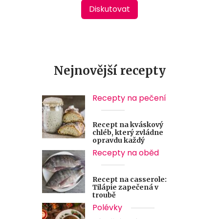
Diskutovat
Nejnovější recepty
Recepty na pečení
Recept na kváskový
chléb, který zvládne
opravdu každý
Recepty na oběd
Recept na casserole:
Tilápie zapečená v
troubě
Polévky