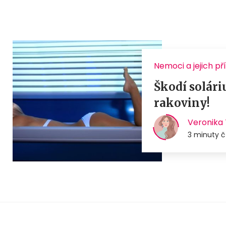
Nemoci a jejich př
Škodí solári
rakoviny!
Veronika 
3 minuty č