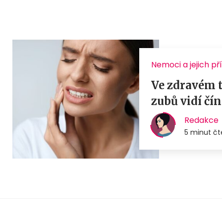
Nemoci a jejich př
Ve zdravém tě
zubů vidí čí
Redakce
5 minut čt