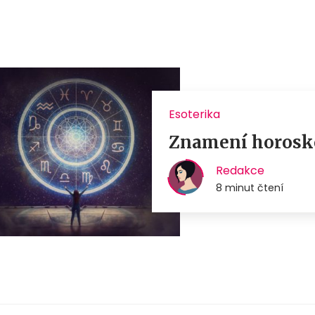
Esoterika
Znamení horosko
Redakce
8 minut čtení