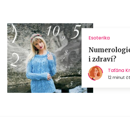
Esoterika
Numerologie 
i zdraví?
Taťána K
12 minut č